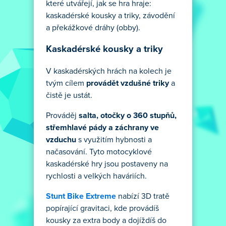
které utvářejí, jak se hra hraje:
kaskadérské kousky a triky, závodění
a překážkové dráhy (obby).
Kaskadérské kousky a triky
V kaskadérských hrách na kolech je
tvým cílem
provádět vzdušné triky
a
čistě je ustát.
Prováděj
salta, otočky o 360 stupňů,
střemhlavé pády a záchrany ve
vzduchu
s využitím hybnosti a
načasování. Tyto motocyklové
kaskadérské hry jsou postaveny na
rychlosti a velkých haváriích.
Stunt Bike Extreme
nabízí 3D tratě
popírající gravitaci, kde provádíš
kousky za extra body a dojíždíš do