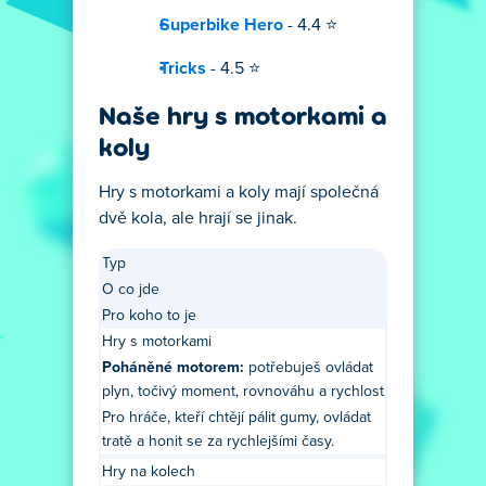
Superbike Hero
- 4.4 ⭐
Tricks
- 4.5 ⭐
Naše hry s motorkami a
koly
Hry s motorkami a koly mají společná
dvě kola, ale hrají se jinak.
Typ
O co jde
Pro koho to je
Hry s motorkami
Poháněné motorem:
potřebuješ ovládat
plyn, točivý moment, rovnováhu a rychlost
Pro hráče, kteří chtějí pálit gumy, ovládat
tratě a honit se za rychlejšími časy.
Hry na kolech