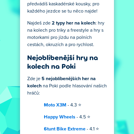
předvádíš kaskadérské kousky, pro
každého jezdce se tu něco najde!
Najdeš zde
2 typy her na kolech
: hry
na kolech pro triky a freestyle a hry s
motorkami pro jízdu na polních
cestách, okruzích a pro rychlost.
Nejoblíbenější hry na
kolech na Poki
Zde je
5 nejoblíbenějších her na
kolech
na Poki podle hlasování našich
hráčů:
Moto X3M
- 4.3 ⭐
Happy Wheels
- 4.5 ⭐
Stunt Bike Extreme
- 4.1 ⭐