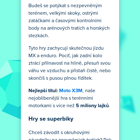
Budeš se potýkat s nezpevněným
terénem, velkými skoky, ostrými
zatáčkami a časovými kontrolními
body na arénových tratích a horských
stezkách.
Tyto hry zachycují skutečnou jízdu
MX a enduro. Pociť, jak zadní kolo
ztrácí přilnavost na hlíně, přesuň svou
váhu ve vzduchu a přistaň čistě, nebo
skončíš s pusou plnou řídítek.
Nejlepší titul:
Moto X3M
, naše
nejoblíbenější hra s terénními
motorkami s více než
5 miliony lajků
.
Hry se superbiky
Chceš závodit s okruhovými
závodníky na zpevněných tratích? Pak