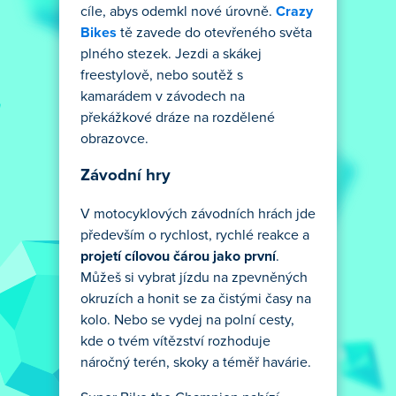
cíle, abys odemkl nové úrovně.
Crazy
Bikes
tě zavede do otevřeného světa
plného stezek. Jezdi a skákej
freestylově, nebo soutěž s
kamarádem v závodech na
překážkové dráze na rozdělené
obrazovce.
Závodní hry
V motocyklových závodních hrách jde
především o rychlost, rychlé reakce a
projetí cílovou čárou jako první
.
Můžeš si vybrat jízdu na zpevněných
okruzích a honit se za čistými časy na
kolo. Nebo se vydej na polní cesty,
kde o tvém vítězství rozhoduje
náročný terén, skoky a téměř havárie.