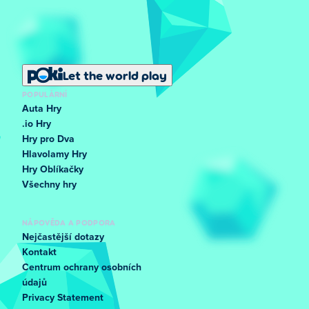
Let the world play
POPULÁRNÍ
Auta Hry
.io Hry
Hry pro Dva
Hlavolamy Hry
Hry Oblíkačky
Všechny hry
NÁPOVĚDA A PODPORA
Nejčastější dotazy
Kontakt
Centrum ochrany osobních
údajů
Privacy Statement