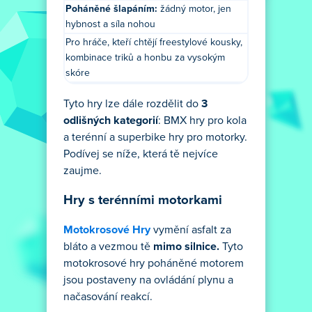
Poháněné šlapáním:
žádný motor, jen
hybnost a síla nohou
Pro hráče, kteří chtějí freestylové kousky,
kombinace triků a honbu za vysokým
skóre
Tyto hry lze dále rozdělit do
3
odlišných kategorií
: BMX hry pro kola
a terénní a superbike hry pro motorky.
Podívej se níže, která tě nejvíce
zaujme.
Hry s terénními motorkami
Motokrosové Hry
vymění asfalt za
bláto a vezmou tě
mimo silnice.
Tyto
motokrosové hry poháněné motorem
jsou postaveny na ovládání plynu a
načasování reakcí.