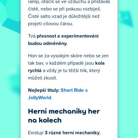
ramp, otáčíš se ve vzduchu a přistáváš
čistě, nebo se při pokusu rozbiješ.
Čisté salto vzad je důležitější než
projetí cílovou čárou.
Tvá
přesnost a experimentování
budou odměněny.
Hon se za vysokým skóre nebo se jen
tak bav, v každém případě jsou
kola
rychlá
a vždy je tu těžší trik, který
můžeš zkusit.
Nejlepší tituly:
Short Ride
a
JollyWorld
.
Herní mechaniky her
na kolech
Existují
3 různé herní mechaniky
,