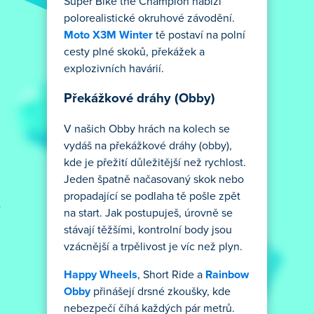
Super Bike the Champion nabízí
polorealistické okruhové závodění.
Moto X3M Winter
tě postaví na polní
cesty plné skoků, překážek a
explozivních havárií.
Překážkové dráhy (Obby)
V našich Obby hrách na kolech se
vydáš na překážkové dráhy (obby),
kde je přežití důležitější než rychlost.
Jeden špatně načasovaný skok nebo
propadající se podlaha tě pošle zpět
na start. Jak postupuješ, úrovně se
stávají těžšími, kontrolní body jsou
vzácnější a trpělivost je víc než plyn.
Happy Wheels
, Short Ride a
Rainbow
Obby
přinášejí drsné zkoušky, kde
nebezpečí číhá každých pár metrů.