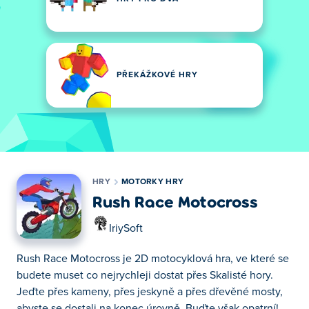
PŘEKÁŽKOVÉ HRY
HRY
MOTORKY HRY
Rush Race Motocross
IriySoft
Rush Race Motocross je 2D motocyklová hra, ve které se
budete muset co nejrychleji dostat přes Skalisté hory.
Jeďte přes kameny, přes jeskyně a přes dřevěné mosty,
abyste se dostali na konec úrovně. Buďte však opatrní!