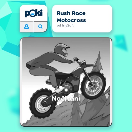
Rush Race
Motocross
od IriySoft
Načítání