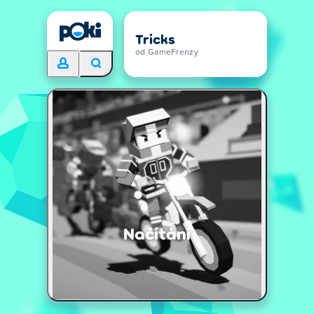
Tricks
od GameFrenzy
Načítání