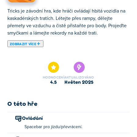
Tricks je závodní hra, kde hráči ovládají hbitá vozidla na
kaskadérských tratích. Létejte přes rampy, dělejte
přemety ve vzduchu a čistě přistaňte pro body. Projeďte
smyčkami a lámejte rekordy na každé trati.
ZOBRAZIT VÍCE
Zde si můžeš zahrát Tricks. Tricks je jednou z našich
vybraných Závodní Hry.
HODNOCENÍ
AKTUALIZOVÁNO
4.5
květen 2025
O této hře
Ovládání
Spacebar pro jízdu/převrácení.