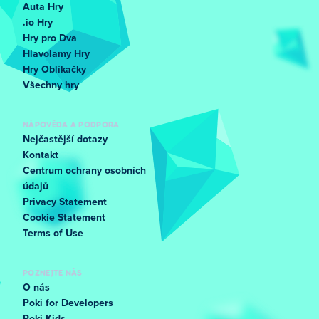
Auta Hry
.io Hry
Hry pro Dva
Hlavolamy Hry
Hry Oblíkačky
Všechny hry
NÁPOVĚDA A PODPORA
Nejčastější dotazy
Kontakt
Centrum ochrany osobních
údajů
Privacy Statement
Cookie Statement
Terms of Use
POZNEJTE NÁS
O nás
Poki for Developers