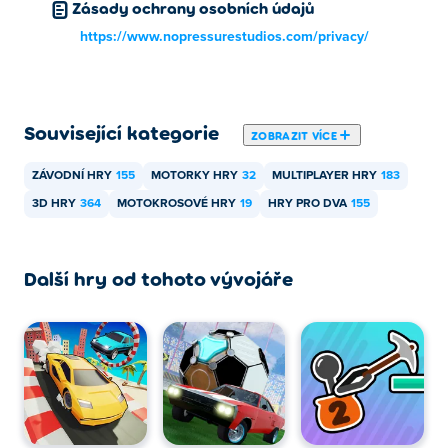
Zásady ochrany osobních údajů
Crazy Bikes lze hrát na počítači a mobilních zařízeních,
https://www.nopressurestudios.com/privacy/
jako jsou telefony a tablety.
Mohu hrát Crazy Bikes se svým přítelem?
Související kategorie
ZOBRAZIT VÍCE
Ano! Crazy Bikes je hra pro více hráčů, takže můžete hrát
lokálně se svými přáteli!
ZÁVODNÍ HRY
155
MOTORKY HRY
32
MULTIPLAYER HRY
183
3D HRY
364
MOTOKROSOVÉ HRY
19
HRY PRO DVA
155
Další hry od tohoto vývojáře