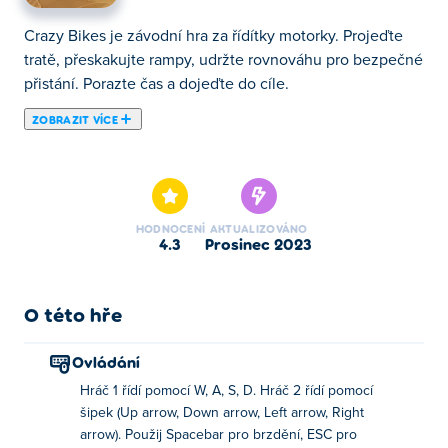
Crazy Bikes je závodní hra za řídítky motorky. Projeďte
tratě, přeskakujte rampy, udržte rovnováhu pro bezpečné
přistání. Porazte čas a dojeďte do cíle.
ZOBRAZIT VÍCE
Je čas nasednout na kolo a projet se v Crazy Bikes! V
této 3D hře na motorce se vydáte do Trial Parku; místo
plné ramp, překážek a závodů. Vyberte si své oblíbené
ze 7 jedinečných kol a prozkoumejte vše, co park nabízí.
HODNOCENÍ
AKTUALIZOVÁNO
Předveďte nějaké odvážné kousky na rampách nebo
4.3
prosinec 2023
projeďte havarované letadlo. Pokuste se zajet své
nejlepší časy na závodech a jděte hledat všechny hvězdy
a klíče, které jsou pro vás k dispozici. Hra vám dokonce
O této hře
umožňuje hrát proti svému příteli s funkcí rozdělené
obrazovky. Jste připraveni znovu uspokojit svou potřebu
Ovládání
rychlosti pomocí Crazy Bikes?
Hráč 1 řídí pomocí W, A, S, D. Hráč 2 řídí pomocí
šipek (Up arrow, Down arrow, Left arrow, Right
Jak hrát Crazy Bikes?
arrow). Použij Spacebar pro brzdění, ESC pro