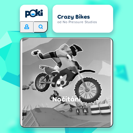
Crazy Bikes
od No Pressure Studios
Načítání