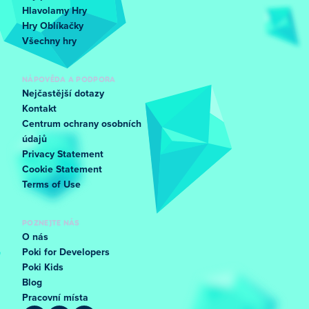
Hlavolamy Hry
Hry Oblíkačky
Všechny hry
NÁPOVĚDA A PODPORA
Nejčastější dotazy
Kontakt
Centrum ochrany osobních
údajů
Privacy Statement
Cookie Statement
Terms of Use
POZNEJTE NÁS
O nás
Poki for Developers
Poki Kids
Blog
Pracovní místa