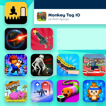
Monkey Tag IO
od Petit Kyanpu