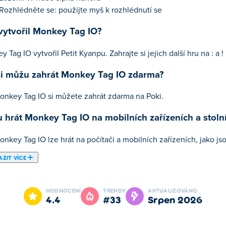
Rozhlédněte se: použijte myš k rozhlédnutí se
vytvořil Monkey Tag IO?
 Tag IO vytvořil Petit Kyanpu. Zahrajte si jejich další hru na
:
a
!
si můžu zahrát Monkey Tag IO zdarma?
onkey Tag IO si můžete zahrát zdarma na Poki.
 hrát Monkey Tag IO na mobilních zařízeních a stolní
nkey Tag IO lze hrát na počítači a mobilních zařízeních, jako jso
ZIT VÍCE
y Tag IO je jednou z našich vybraných Opice Hry.
HODNOCENÍ
TRENDY
AKTUALIZOVÁNO
4.4
#33
srpen 2026