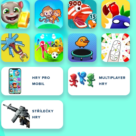
HRY PRO
MULTIPLAYER
MOBIL
HRY
STŘÍLEČKY
HRY