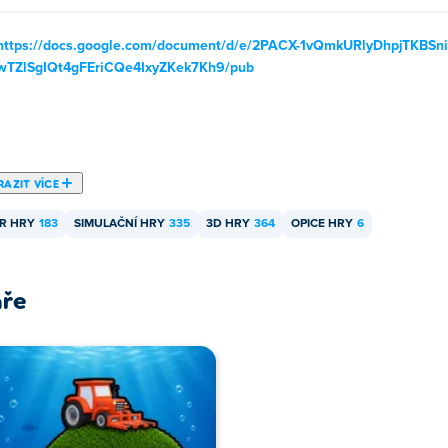
https://docs.google.com/document/d/e/2PACX-1vQmkURlyDhpjTKB
wTZlSgIQt4gFEriCQe4IxyZKek7Kh9/pub
AZIT VÍCE
R HRY
183
SIMULAČNÍ HRY
335
3D HRY
364
OPICE HRY
6
áře