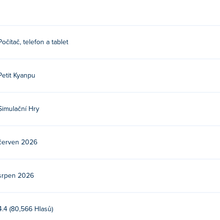
Počítač, telefon a tablet
Petit Kyanpu
Simulační Hry
červen 2026
srpen 2026
4.4 (80,566 Hlasů)