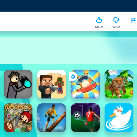
68.0K
12.6K