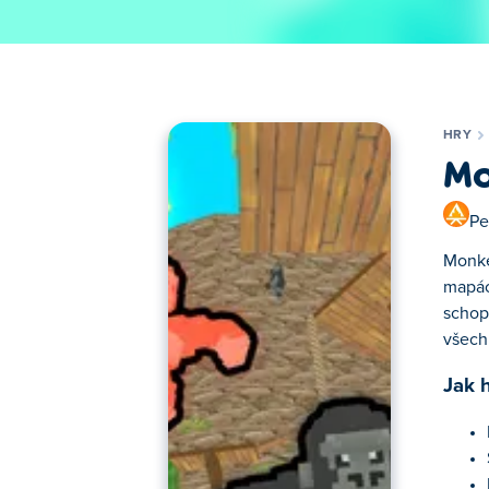
HRY
Mo
Pe
Monke
mapác
schopn
všech
Jak 