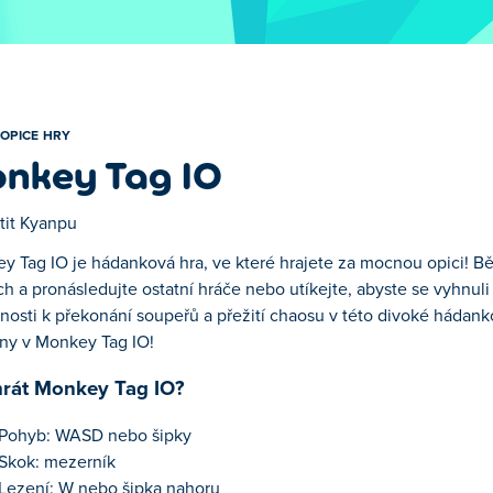
OPICE HRY
nkey Tag IO
tit Kyanpu
y Tag IO je hádanková hra, ve které hrajete za mocnou opici! Bě
h a pronásledujte ostatní hráče nebo utíkejte, abyste se vyhnul
osti k překonání soupeřů a přežití chaosu v této divoké hádankov
ny v Monkey Tag IO!
hrát Monkey Tag IO?
Pohyb: WASD nebo šipky
Skok: mezerník
Lezení: W nebo šipka nahoru