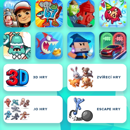
3D HRY
ZVÍŘECÍ HRY
.IO HRY
ESCAPE HRY