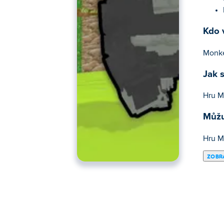
Kdo 
Monkey
Jak 
Hru M
Můžu
Hru Mo
ZOBRA
Zde si můžeš zahrát Monkey Tag IO. Monke