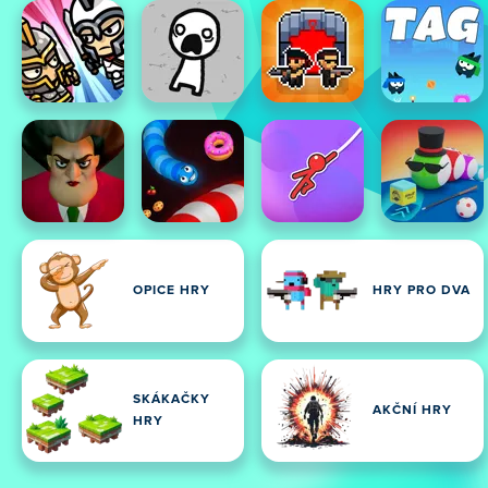
OPICE HRY
HRY PRO DVA
SKÁKAČKY
AKČNÍ HRY
HRY