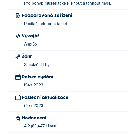
Pro pohyb můžeš také kliknout a táhnout myší.
Pohyb: Pohybujte se pomocí kláves se šipkami,
WASD nebo kliknutím a tažením myší!
Podporovaná zařízení
Počítač, telefon a tablet
Kdo vytvořil Village Craft?
Vývojář
Village Craft vytvořil AlexSo. Toto je jejich první hra Poki!
AlexSo
Jak mohu hrát Village Craft zdarma?
Žánr
Village Craft můžete hrát zdarma na Poki.
Simulační Hry
Datum vydání
Mohu hrát Village Craft na mobilních
zařízeních a počítači?
říjen 2023
Poslední aktualizace
Village Craft lze hrát na počítači a mobilních zařízeních,
jako jsou telefony a tablety.
říjen 2023
Hodnocení
4.2 (83,447 Hlasů)