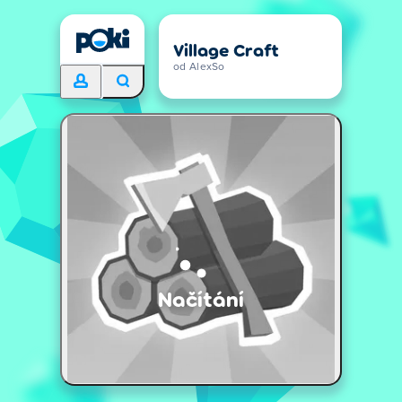
Village Craft
od AlexSo
Načítání