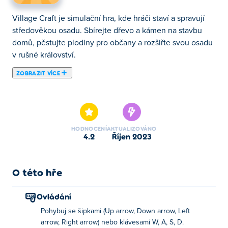
Village Craft je simulační hra, kde hráči staví a spravují
středověkou osadu. Sbírejte dřevo a kámen na stavbu
domů, pěstujte plodiny pro občany a rozšiřte svou osadu
v rušné království.
ZOBRAZIT VÍCE
Village Craft je nečinná/manažerská hra, ve které musíte
vybudovat prosperující středověké město. Začínáte v
lese s ničím jiným než se sekerou. Kácením stromů a
stavbou svých prvních budov začnete les proměňovat ve
HODNOCENÍ
AKTUALIZOVÁNO
skutečnou osadu! Jak se vaše město rozrůstá, přistěhují
4.2
říjen 2023
se sem noví vesničané, aby vám pomohli ven. Budou
řezat dřevo na prkna, přeměňovat pšenici na mouku a
vytvářet další předměty, které můžete prodat
O této hře
cestovatelům, kteří přijedou na návštěvu. Dokážete
proměnit divočinu v prosperující vesnici?
Ovládání
Pohybuj se šipkami (Up arrow, Down arrow, Left
Jak hrát Village Craft?
arrow, Right arrow) nebo klávesami W, A, S, D.