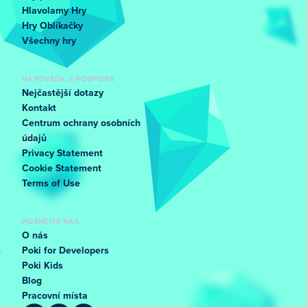
Hlavolamy Hry
Hry Oblíkačky
Všechny hry
NÁPOVĚDA A PODPORA
Nejčastější dotazy
Kontakt
Centrum ochrany osobních
údajů
Privacy Statement
Cookie Statement
Terms of Use
POZNEJTE NÁS
O nás
Poki for Developers
Poki Kids
Blog
Pracovní místa