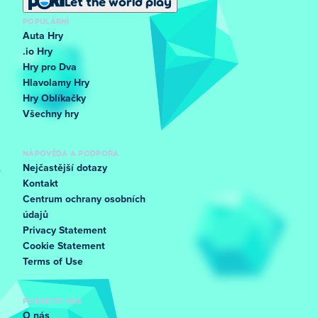
Let the world play
POPULÁRNÍ
Auta Hry
.io Hry
Hry pro Dva
Hlavolamy Hry
Hry Oblíkačky
Všechny hry
NÁPOVĚDA A PODPORA
Nejčastější dotazy
Kontakt
Centrum ochrany osobních
údajů
Privacy Statement
Cookie Statement
Terms of Use
POZNEJTE NÁS
O nás