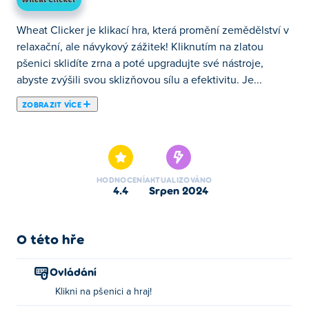
Wheat Clicker je klikací hra, která promění zemědělství v
relaxační, ale návykový zážitek! Kliknutím na zlatou
pšenici sklidíte zrna a poté upgradujte své nástroje,
abyste zvýšili svou sklizňovou sílu a efektivitu. Je...
ZOBRAZIT VÍCE
Wheat Clicker je klikací hra, která promění zemědělství v
relaxační, ale návykový zážitek! Kliknutím na zlatou
pšenici sklidíte zrna a poté upgradujte své nástroje,
abyste zvýšili svou sklizňovou sílu a efektivitu. Je to jako
HODNOCENÍ
AKTUALIZOVÁNO
provozovat rušnou farmu, ale s uspokojivým zvratem.
4.4
srpen 2024
Zvyšte rychlost, výkon a kapacitu svého kombajnu,
abyste získali ještě větší odměny. Odemkněte výkonná
vylepšení a vystoupejte do nových výšin a sledujte, jak
O této hře
vaše farma vzkvétá. Dokážete vytvořit dokonalé
pšeničné impérium?
Ovládání
Klikni na pšenici a hraj!
Jak hrát Wheat Clicker?