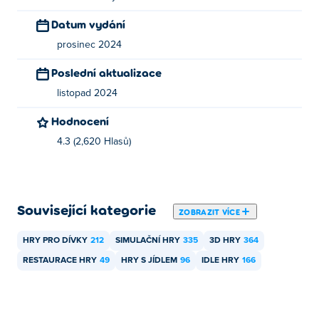
Cafe Simulator můžete hrát zdarma na Poki.
Datum vydání
Mohu hrát Cafe Simulator na mobilních
prosinec 2024
zařízeních a stolních počítačích?
Poslední aktualizace
Cafe Simulator lze hrát na počítači a mobilních
listopad 2024
zařízeních, jako jsou telefony a tablety.
Hodnocení
4.3 (2,620 Hlasů)
Související kategorie
ZOBRAZIT VÍCE
HRY PRO DÍVKY
212
SIMULAČNÍ HRY
335
3D HRY
364
RESTAURACE HRY
49
HRY S JÍDLEM
96
IDLE HRY
166