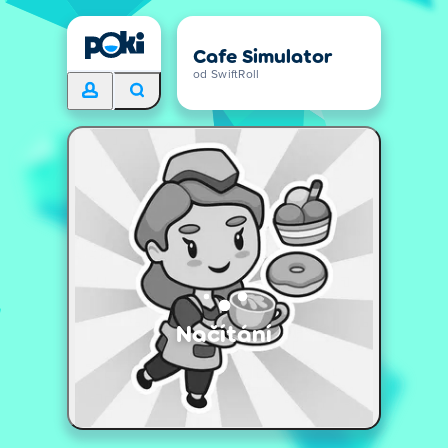
Cafe Simulator
od SwiftRoll
Načítání