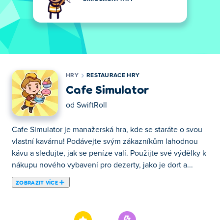
HRY
RESTAURACE HRY
Cafe Simulator
od
SwiftRoll
Cafe Simulator je manažerská hra, kde se staráte o svou
vlastní kavárnu! Podávejte svým zákazníkům lahodnou
kávu a sledujte, jak se peníze valí. Použijte své výdělky k
nákupu nového vybavení pro dezerty, jako je dort a...
ZOBRAZIT VÍCE
Cafe Simulator je manažerská hra, kde se staráte o svou
vlastní kavárnu! Podávejte svým zákazníkům lahodnou
kávu a sledujte, jak se peníze valí. Použijte své výdělky k