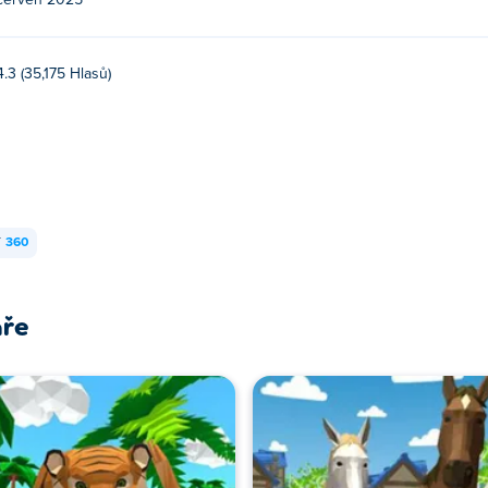
červen 2025
4.3 (35,175 Hlasů)
Y
360
áře