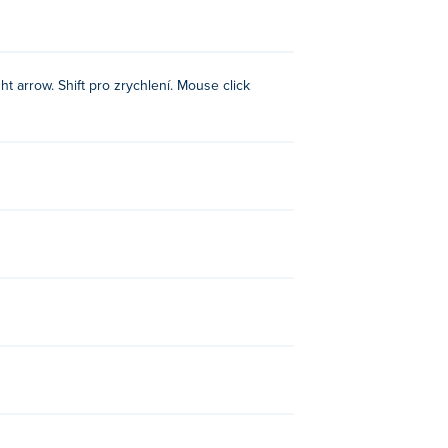
t arrow. Shift pro zrychlení. Mouse click
r-master-3d-castle-defense,
Deer Simulator
,