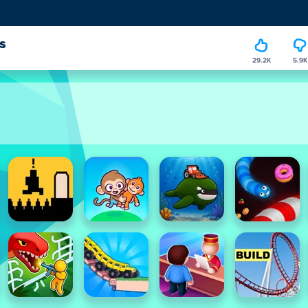
s
29.2K
5.9K