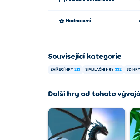
Hodnocení
Související kategorie
ZVÍŘECÍ HRY
213
SIMULAČNÍ HRY
332
3D HR
Další hry od tohoto vývoj