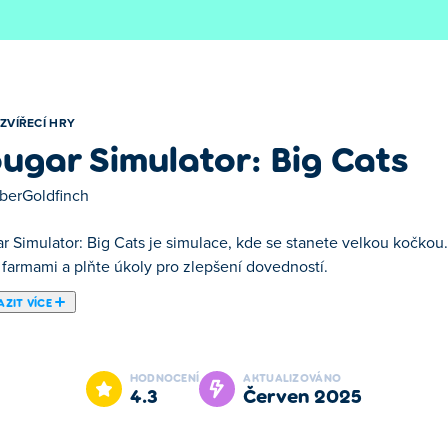
ZVÍŘECÍ HRY
ugar Simulator: Big Cats
berGoldfinch
r Simulator: Big Cats je simulace, kde se stanete velkou kočkou.
 farmami a plňte úkoly pro zlepšení dovedností.
ZIT VÍCE
é žijete život mocné pumy! Lovíte potravu, prozkoumáváte obrovsk
zrušující úkoly, zvyšujte své statistiky a odemykejte epické scho
HODNOCENÍ
AKTUALIZOVÁNO
řských zvířat až po divoké predátory, jako jsou vlci a hadi. Při
4.3
červen 2025
efekty, abyste vynikli. Jste připraveni ovládnout divočinu a vycho