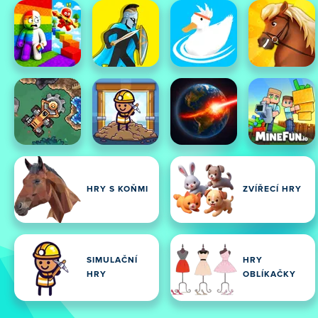
HRY S KOŇMI
ZVÍŘECÍ HRY
SIMULAČNÍ
HRY
HRY
OBLÍKAČKY