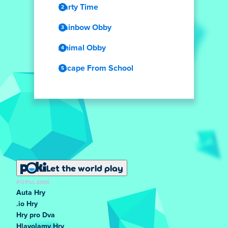
Party Time
Rainbow Obby
Animal Obby
Escape From School
Let the world play
POPULÁRNÍ
Auta Hry
.io Hry
Hry pro Dva
Hlavolamy Hry