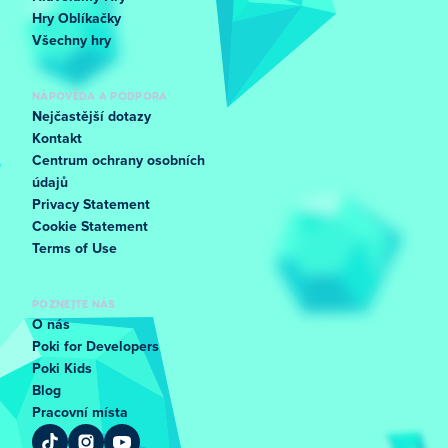
Hry Oblíkačky
Všechny hry
NÁPOVĚDA A PODPORA
Nejčastější dotazy
Kontakt
Centrum ochrany osobních
údajů
Privacy Statement
Cookie Statement
Terms of Use
POZNEJTE NÁS
O nás
Poki for Developers
Poki Kids
Blog
Pracovní místa