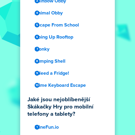
Rainbow Obby
Animal Obby
Escape From School
Going Up Rooftop
Plonky
Jumping Shell
I Need a Fridge!
Slime Keyboard Escape
Jaké jsou nejoblíbenější
Skákačky Hry pro mobilní
telefony a tablety?
MineFun.io