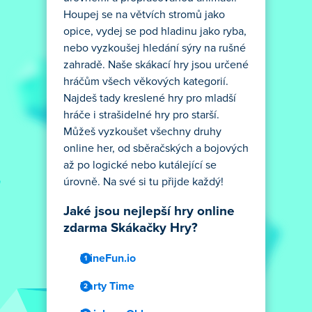
Houpej se na větvích stromů jako
opice, vydej se pod hladinu jako ryba,
nebo vyzkoušej hledání sýry na rušné
zahradě. Naše skákací hry jsou určené
hráčům všech věkových kategorií.
Najdeš tady kreslené hry pro mladší
hráče i strašidelné hry pro starší.
Můžeš vyzkoušet všechny druhy
online her, od sběračských a bojových
až po logické nebo kutálející se
úrovně. Na své si tu přijde každý!
Jaké jsou nejlepší hry online
zdarma Skákačky Hry?
MineFun.io
Party Time