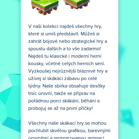
V naší kolekci najdeš všechny hry,
které si umíš představit. Můžeš si
zahrát bojové nebo strategické hry a
spoustu dalších a to vše zadarmo!
Najdeš tu klasické i moderní herní
kousky, včetně celých herních sérií.
Vyzkoušej nejrůznější bláznivé hry a
užívej si skákací zábavu po celé
týdny. Naše sbírka obsahuje desítky
tisíc úrovní, takže se připrav na
pořádnou porci skákání, běhání a
probojuj se až na první příčky!
Všechny naše skákací hry se mohou
pochlubit skvělou grafikou, barevnými
úrovněmi a propracovanou animací.