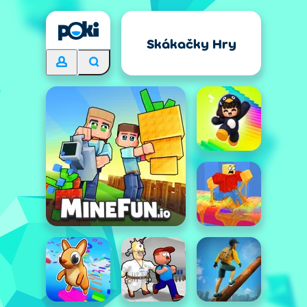
Skákačky Hry