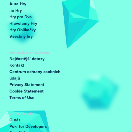
Auta Hry
.io Hry
Hry pro Dva
Hlavolamy Hry
Hry Oblíkačky
Všechny hry
NÁPOVĚDA A PODPORA
Nejčastější dotazy
Kontakt
Centrum ochrany osobních
údajů
Privacy Statement
Cookie Statement
Terms of Use
POZNEJTE NÁS
O nás
Poki for Developers