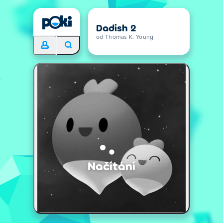
Dadish 2
od Thomas K. Young
Načítání