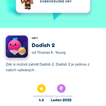
DOBRODRUŽNÉ HRY
HRY
Dadish 2
od
Thomas K. Young
Zde si můžeš zahrát Dadish 2. Dadish 2 je jednou z
našich vybraných .
Zde si můžeš zahrát Dadish 2. Dadish 2 je jednou z
našich vybraných .
HODNOCENÍ
AKTUALIZOVÁNO
4.5
leden 2022