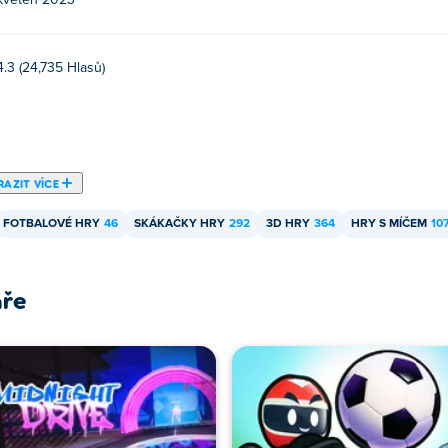
květen 2023
4.3 (24,735 Hlasů)
AZIT VÍCE
FOTBALOVÉ HRY
46
SKÁKAČKY HRY
292
3D HRY
364
HRY S MÍČEM
10
áře