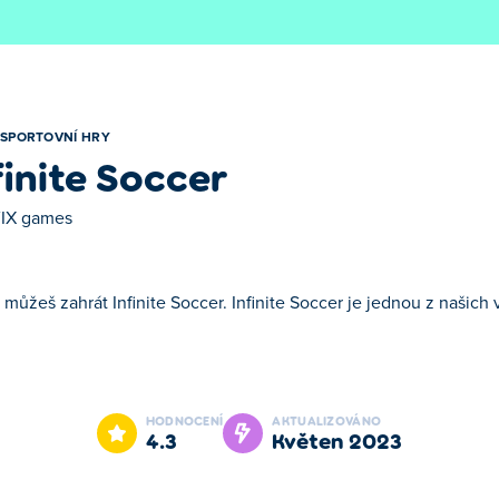
SPORTOVNÍ HRY
finite Soccer
IX games
 můžeš zahrát Infinite Soccer. Infinite Soccer je jednou z našich
ite Soccer je jednou z našich vybraných Sportovní Hry.
HODNOCENÍ
AKTUALIZOVÁNO
4.3
květen 2023