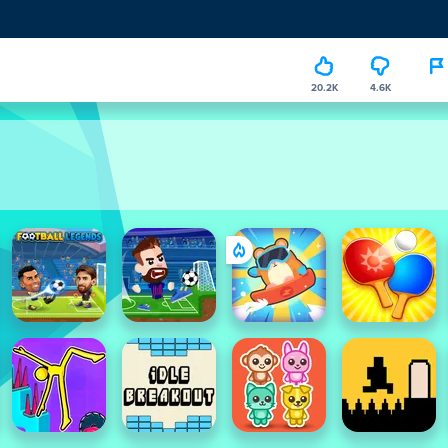
20.2K
4.6K