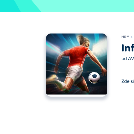
HRY
In
od
AV
Zde si
Zde si můžeš zahrát Infinite Soccer. Infin