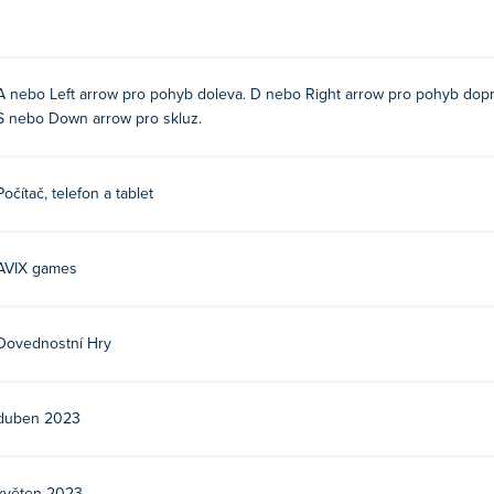
A nebo Left arrow pro pohyb doleva. D nebo Right arrow pro pohyb dop
S nebo Down arrow pro skluz.
Počítač, telefon a tablet
AVIX games
Dovednostní Hry
duben 2023