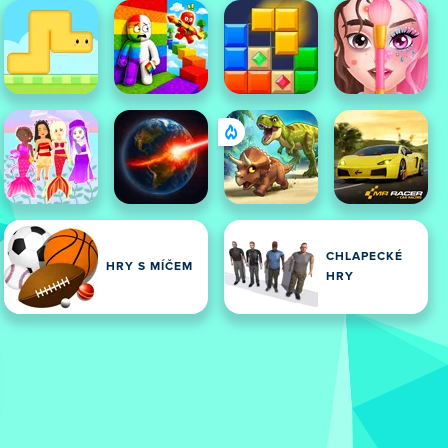
CHLAPECKÉ
HRY S MÍČEM
HRY