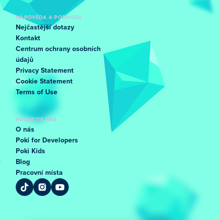
NÁPOVĚDA A PODPORA
Nejčastější dotazy
Kontakt
Centrum ochrany osobních
údajů
Privacy Statement
Cookie Statement
Terms of Use
POZNEJTE NÁS
O nás
Poki for Developers
Poki Kids
Blog
Pracovní místa