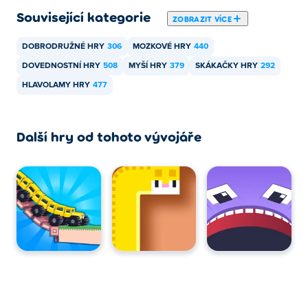
Související kategorie
ZOBRAZIT VÍCE
DOBRODRUŽNÉ HRY
306
MOZKOVÉ HRY
440
DOVEDNOSTNÍ HRY
508
MYŠÍ HRY
379
SKÁKAČKY HRY
292
HLAVOLAMY HRY
477
Další hry od tohoto vývojáře