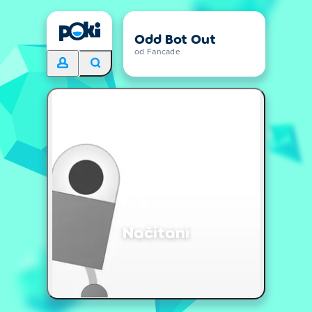
Odd Bot Out
od Fancade
Načítání