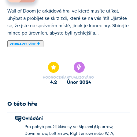
Wall of Doom je arkádová hra, ve které musíte utíkat,
uhýbat a probíjet se skrz zdi, které se na vás řítí! Ujistěte
se, že jste na správném místě, jinak je konec hry. Sbírejte
mince po úrovních, abyste byli rychlejší a...
ZOBRAZIT VÍCE
Wall of Doom je arkádová hra, ve které musíte utíkat,
uhýbat a probíjet se skrz zdi, které se na vás řítí! Ujistěte
se, že jste na správném místě, jinak je konec hry. Sbírejte
mince po úrovních, abyste byli rychlejší a získali vyšší
HODNOCENÍ
AKTUALIZOVÁNO
skóre! Jak daleko se můžete dostat, aniž byste byli
4.2
únor 2024
zasaženi Wall of Doom?
Jak hrát Wall Of Doom?
O této hře
Pohyb: Pohybujte se pomocí kláves se šipkami,
Ovládání
WASD nebo kliknutím a tažením myší!
Pro pohyb použij klávesy se šipkami (Up arrow,
Kdo vytvořil Wall of Doom?
Down arrow, Left arrow, Right arrow) nebo W, A,