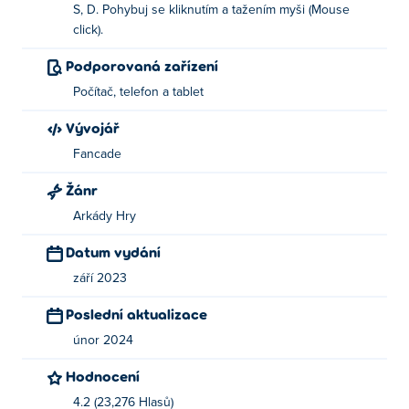
S, D. Pohybuj se kliknutím a tažením myši (Mouse
Wall of Doom vytvořil Fancade. Zahrajte si jejich další hry
click).
Poki:
Drive Mad
,
Stacktris
,
Monster Tracks
,
Recoil
,
Speed
Podporovaná zařízení
King
a
Gobble
!
Počítač, telefon a tablet
Jak mohu hrát Wall of Doom zdarma?
Vývojář
Wall of Doom můžete hrát zdarma na Poki.
Fancade
Žánr
Mohu hrát Wall of Doom na mobilních
zařízeních a stolních počítačích?
Arkády Hry
Datum vydání
Wall of Doom lze hrát na počítači a mobilních zařízeních,
jako jsou telefony a tablety.
září 2023
Poslední aktualizace
únor 2024
Hodnocení
4.2 (23,276 Hlasů)