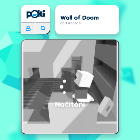
Wall of Doom
od Fancade
Načítání