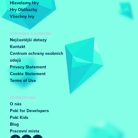
Hlavolamy Hry
Hry Oblíkačky
Všechny hry
NÁPOVĚDA A PODPORA
Nejčastější dotazy
Kontakt
Centrum ochrany osobních
údajů
Privacy Statement
Cookie Statement
Terms of Use
POZNEJTE NÁS
O nás
Poki for Developers
Poki Kids
Blog
Pracovní místa