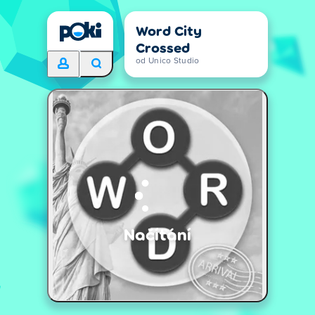
Word City
Crossed
od Unico Studio
Načítání