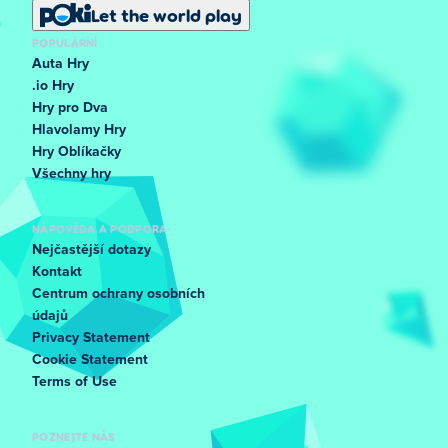
Let the world play
POPULÁRNÍ
Auta Hry
.io Hry
Hry pro Dva
Hlavolamy Hry
Hry Oblíkačky
Všechny hry
NÁPOVĚDA A PODPORA
Nejčastější dotazy
Kontakt
Centrum ochrany osobních
údajů
Privacy Statement
Cookie Statement
Terms of Use
POZNEJTE NÁS