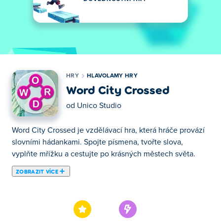
HRY
HLAVOLAMY HRY
Word City Crossed
od
Unico Studio
Word City Crossed je vzdělávací hra, která hráče provází
slovními hádankami. Spojte písmena, tvořte slova,
vyplňte mřížku a cestujte po krásných městech světa.
ZOBRAZIT VÍCE
Zde si můžeš zahrát Word City Crossed. Word City
Crossed je jednou z našich vybraných Hlavolamy Hry.