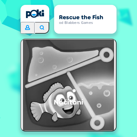
Rescue the Fish
od Blabbers Games
Načítání