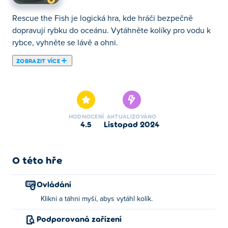
Rescue the Fish je logická hra, kde hráči bezpečně
dopravují rybku do oceánu. Vytáhněte kolíky pro vodu k
rybce, vyhněte se lávě a ohni.
ZOBRAZIT VÍCE
Rescue the Fish je logická hra, ve které je vaším úkolem
dovést rybičku bezpečně zpět do oceánu! Zatáhněte za
správné špendlíky, abyste pomohli rybám pohybovat se
vpřed a zároveň se vyhnuli smrtelným nebezpečím, jako
HODNOCENÍ
AKTUALIZOVÁNO
je oheň, mrazivý led, motorové pily a další nebezpečí.
4.5
listopad 2024
Použijte svůj důvtip a strategii k vyřešení každé hádanky.
Pokud uděláte chybu, nebojte se – restartujte úroveň a
zkuste to znovu! Dokážete úspěšně zachránit rybu a
O této hře
osvobodit ji?
Ovládání
Jak hrát Rescue the Fish?
Klikni a táhni myší, abys vytáhl kolík.
Kliknutím a tažením špendlík vytáhněte.
Podporovaná zařízení