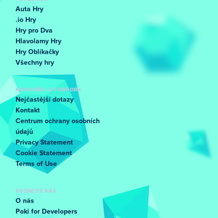
Auta Hry
.io Hry
Hry pro Dva
Hlavolamy Hry
Hry Oblíkačky
Všechny hry
NÁPOVĚDA A PODPORA
Nejčastější dotazy
Kontakt
Centrum ochrany osobních
údajů
Privacy Statement
Cookie Statement
Terms of Use
POZNEJTE NÁS
O nás
Poki for Developers