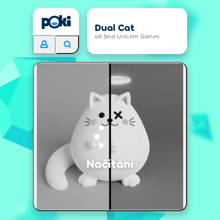
Dual Cat
od Seal Unicorn Games
Načítání