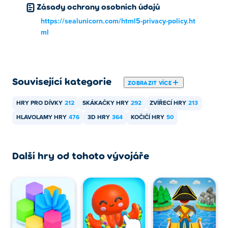
Crusher
Zásady ochrany osobních údajů
Jak mohu hrát Dual Cat zdarma?
https://sealunicorn.com/html5-privacy-policy.ht
ml
Dual Cat můžete hrát zdarma na Poki.
Mohu hrát Dual Cat na mobilních zařízeních a
stolních počítačích?
Související kategorie
ZOBRAZIT VÍCE
Dual Cat lze hrát na počítači a mobilních zařízeních, jako
HRY PRO DÍVKY
212
SKÁKAČKY HRY
292
ZVÍŘECÍ HRY
213
jsou telefony a tablety.
HLAVOLAMY HRY
476
3D HRY
364
KOČIČÍ HRY
50
Další hry od tohoto vývojáře