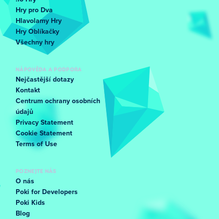
Hry pro Dva
Hlavolamy Hry
Hry Oblíkačky
Všechny hry
NÁPOVĚDA A PODPORA
Nejčastější dotazy
Kontakt
Centrum ochrany osobních
údajů
Privacy Statement
Cookie Statement
Terms of Use
POZNEJTE NÁS
O nás
Poki for Developers
Poki Kids
Blog