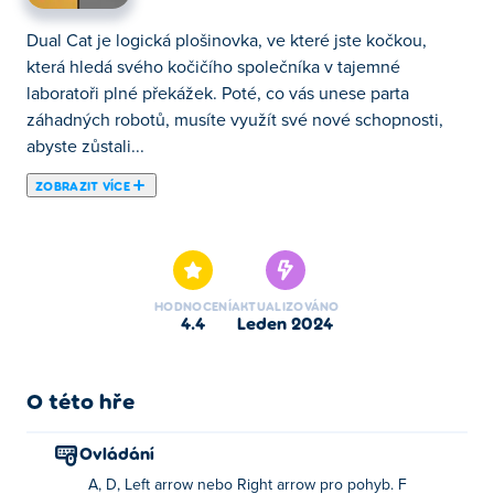
Dual Cat je logická plošinovka, ve které jste kočkou,
která hledá svého kočičího společníka v tajemné
laboratoři plné překážek. Poté, co vás unese parta
záhadných robotů, musíte využít své nové schopnosti,
abyste zůstali...
ZOBRAZIT VÍCE
Dual Cat je logická plošinovka, ve které jste kočkou,
která hledá svého kočičího společníka v tajemné
laboratoři plné překážek. Poté, co vás unese parta
záhadných robotů, musíte využít své nové schopnosti,
HODNOCENÍ
AKTUALIZOVÁNO
abyste zůstali naživu a unikli z nebezpečného zařízení,
4.4
leden 2024
které je plné robotů a strojů, které se vás snaží zavřít.
Chcete-li dokončit úroveň, musíte sbírat hvězdy a poté
sebrat ryby. Máte moc hrát mrtvého velmi efektivně.
O této hře
Využijte tuto sílu k tomu, abyste byli dočasně
neporazitelní, kdykoli se ocitnete v nebezpečné situaci –
Ovládání
útočící nepřátelé vámi jen projdou, jako byste byli
A, D, Left arrow nebo Right arrow pro pohyb. F