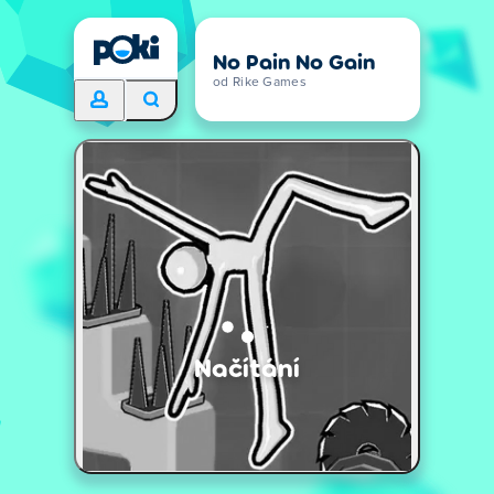
No Pain No Gain
od Rike Games
Načítání