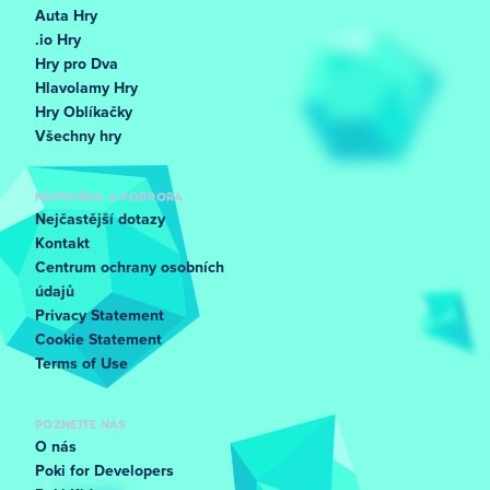
Auta Hry
.io Hry
Hry pro Dva
Hlavolamy Hry
Hry Oblíkačky
Všechny hry
NÁPOVĚDA A PODPORA
Nejčastější dotazy
Kontakt
Centrum ochrany osobních
údajů
Privacy Statement
Cookie Statement
Terms of Use
POZNEJTE NÁS
O nás
Poki for Developers