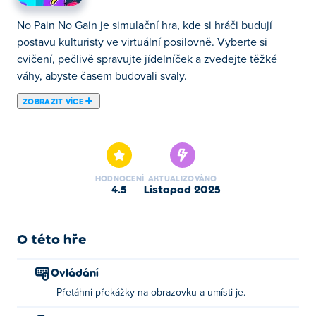
No Pain No Gain je simulační hra, kde si hráči budují
postavu kulturisty ve virtuální posilovně. Vyberte si
cvičení, pečlivě spravujte jídelníček a zvedejte těžké
váhy, abyste časem budovali svaly.
ZOBRAZIT VÍCE
No Pain No Gain je osvěžující nový pohled na klasický
žánr ragdollů. Vytvořte si propracované překážkové
dráhy, abyste svou panenku házeli po celé mapě, nebo
se pokuste najednou způsobit maximální poškození. Je
HODNOCENÍ
AKTUALIZOVÁNO
to příliš snadné? Můžete si vybrat z velkého množství
4.5
listopad 2025
různých hádanek, kde vaším cílem je dopravit ragdoll z
bodu A do bodu B. To se samozřejmě neobejde bez
nebezpečí, ale pamatujte, No Pain No Gain!
O této hře
Jak hrát hru Bez bolesti, žádný zisk?
Ovládání
Přetáhni překážky na obrazovku a umísti je.
Přetáhněte překážky na obrazovku a umístěte je co
nejlepším způsobem!