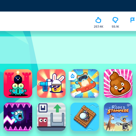
257.4K
55.1K