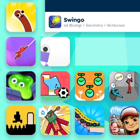
Swingo
od Blumgi × Gesinimo × Venturous