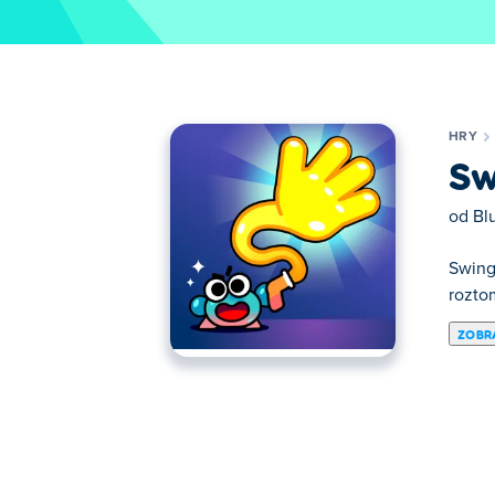
HRY
Sw
od
Bl
Swing
rozto
ZOBRA
Zde si můžeš zahrát Swingo. Swingo je je