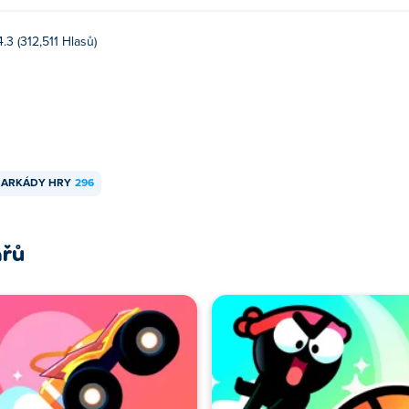
4.3 (312,511 Hlasů)
ARKÁDY HRY
296
ářů