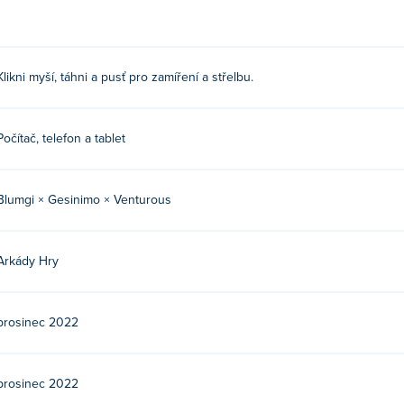
Klikni myší, táhni a pusť pro zamíření a střelbu.
Počítač, telefon a tablet
Blumgi × Gesinimo × Venturous
Arkády Hry
prosinec 2022
prosinec 2022