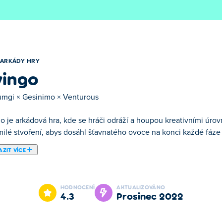
ARKÁDY HRY
ingo
umgi × Gesinimo × Venturous
o je arkádová hra, kde se hráči odráží a houpou kreativními úr
milé stvoření, abys dosáhl šťavnatého ovoce na konci každé fáze
ZIT VÍCE
dnou z našich vybraných Arkády Hry.
HODNOCENÍ
AKTUALIZOVÁNO
4.3
prosinec 2022