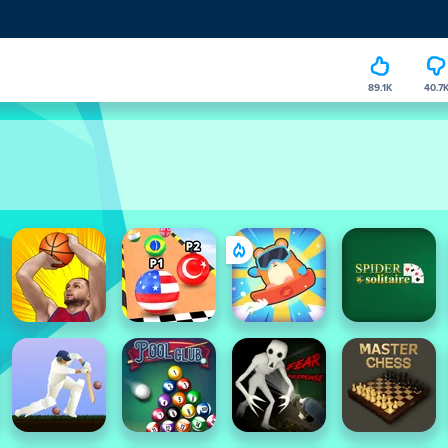
89.1K
40.7