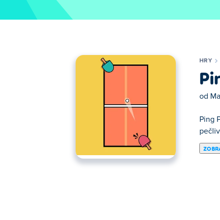
HRY
Pi
od
Ma
Ping P
pečli
ZOBRA
Zde si můžeš zahrát Ping Pong. Ping Pong 