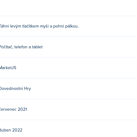
Táhni levým tlačítkem myši a pohni pálkou.
Počítač, telefon a tablet
MarketJS
Dovednostní Hry
červenec 2021
duben 2022