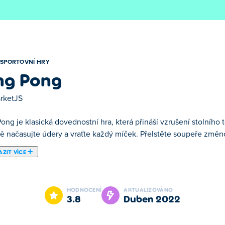
SPORTOVNÍ HRY
ng Pong
rketJS
ong je klasická dovednostní hra, která přináší vzrušení stolního 
vě načasujte údery a vraťte každý míček. Přelstěte soupeře změ
ZIT VÍCE
je jednou z našich vybraných Sportovní Hry.
HODNOCENÍ
AKTUALIZOVÁNO
3.8
duben 2022