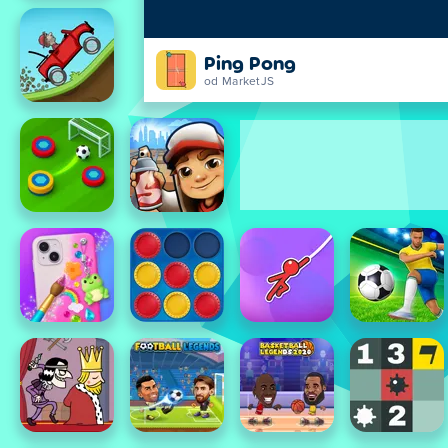
Ping Pong
od MarketJS