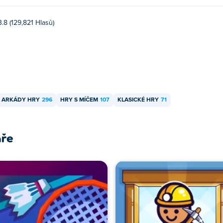
3.8 (129,821 Hlasů)
ARKÁDY HRY
296
HRY S MÍČEM
107
KLASICKÉ HRY
71
áře