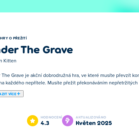
HRY O PŘEŽITÍ
der The Grave
n Kitten
 The Grave je akční dobrodružná hra, ve které musíte převzít ko
 na každého nepřítele. Musíte přežít překonáváním nepřetržitýc
ZIT VÍCE
 ve které musíte převzít kontrolu nad postavou, která automatic
onster na různých nebezpečných místech. Zvyšte úroveň, odemkn
HODNOCENÍ
AKTUALIZOVÁNO
4.3
květen 2025