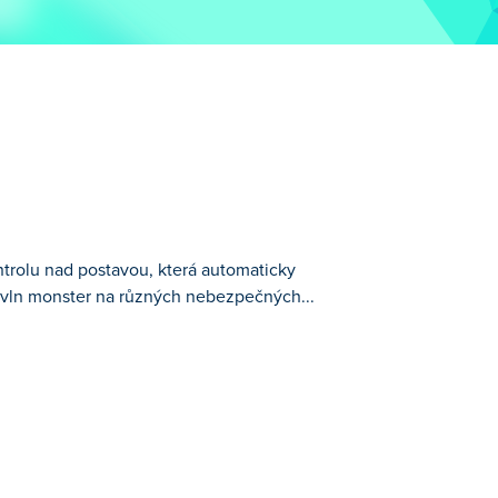
ntrolu nad postavou, která automaticky
h vln monster na různých nebezpečných...
ky útočí na každého nepřítele. Musíte
ěte nové schopnosti a hrdiny a snažte se