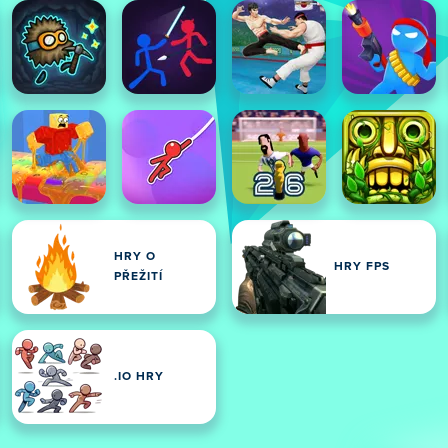
HRY O
HRY FPS
PŘEŽITÍ
.IO HRY