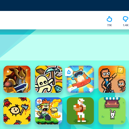
7.1K
1.4K