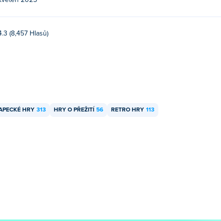
květen 2025
4.3 (8,457 Hlasů)
APECKÉ HRY
313
HRY O PŘEŽITÍ
56
RETRO HRY
113