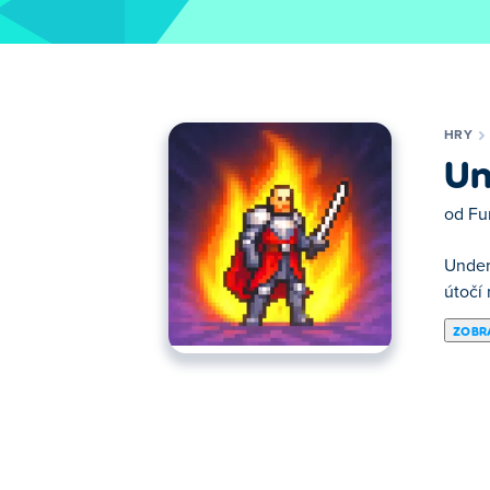
HRY
Un
od
Fu
Under
útočí
ZOBRA
Under The Grave je akční dobrodružná hra,
přežít překonáváním nepřetržitých vln m
přežít co nejdéle!
Jak mohu hrát Under the Grave?