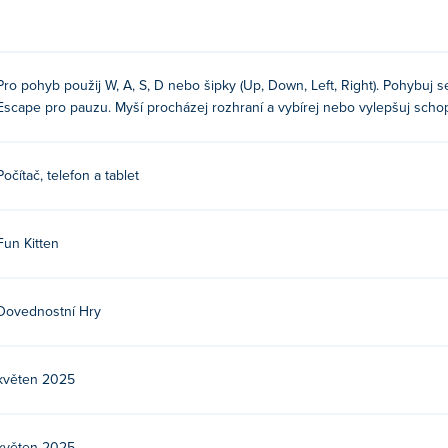
 tažení myší
Pro pohyb použij W, A, S, D nebo šipky (Up, Down, Left, Right). Pohybuj se
raní a vyberte nebo vylepšete své schopnosti!
Escape pro pauzu. Myší procházej rozhraní a vybírej nebo vylepšuj schop
Počítač, telefon a tablet
e jejich první hra na Poki!
darma?
Fun Kitten
rma.
lních zařízeních a stolních počítačích?
Dovednostní Hry
lních zařízeních, jako jsou telefony a tablety.
květen 2025