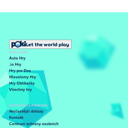
Let the world play
POPULÁRNÍ
Auta Hry
.io Hry
Hry pro Dva
Hlavolamy Hry
Hry Oblíkačky
Všechny hry
NÁPOVĚDA A PODPORA
Nejčastější dotazy
Kontakt
Centrum ochrany osobních