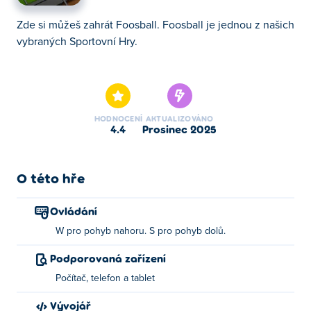
Zde si můžeš zahrát Foosball. Foosball je jednou z našich
vybraných Sportovní Hry.
Zde si můžeš zahrát Foosball. Foosball je jednou z našich
vybraných Sportovní Hry.
HODNOCENÍ
AKTUALIZOVÁNO
4.4
prosinec 2025
O této hře
Ovládání
W pro pohyb nahoru. S pro pohyb dolů.
Podporovaná zařízení
Počítač, telefon a tablet
Vývojář