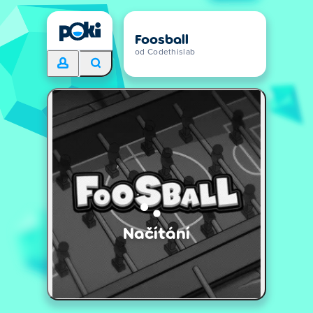
Foosball
od Codethislab
Načítání