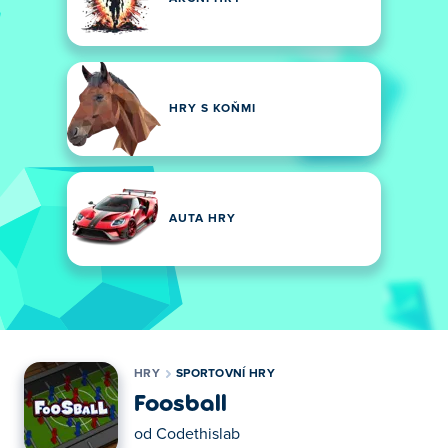
HRY S KOŇMI
AUTA HRY
HRY
SPORTOVNÍ HRY
Foosball
od
Codethislab