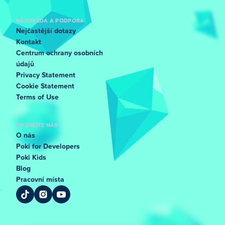
NÁPOVĚDA A PODPORA
Nejčastější dotazy
Kontakt
Centrum ochrany osobních
údajů
Privacy Statement
Cookie Statement
Terms of Use
POZNEJTE NÁS
O nás
Poki for Developers
Poki Kids
Blog
Pracovní místa