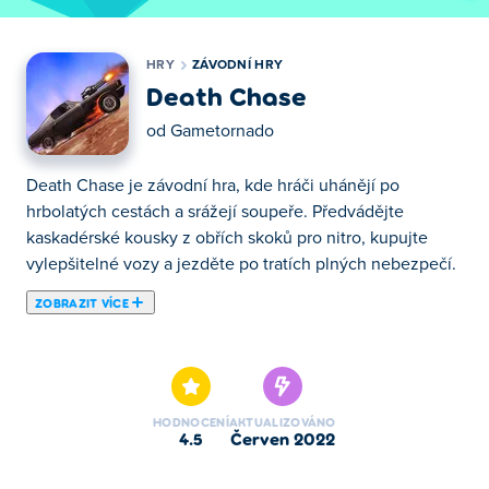
HRY
ZÁVODNÍ HRY
Death Chase
od
Gametornado
Death Chase je závodní hra, kde hráči uhánějí po
hrbolatých cestách a srážejí soupeře. Předvádějte
kaskadérské kousky z obřích skoků pro nitro, kupujte
vylepšitelné vozy a jezděte po tratích plných nebezpečí.
ZOBRAZIT VÍCE
Zde si můžeš zahrát Death Chase. Death Chase je
jednou z našich vybraných Závodní Hry.
HODNOCENÍ
AKTUALIZOVÁNO
4.5
červen 2022