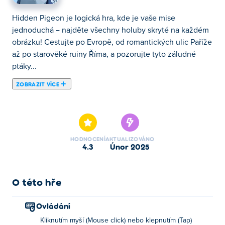
Hidden Pigeon je logická hra, kde je vaše mise
jednoduchá – najděte všechny holuby skryté na každém
obrázku! Cestujte po Evropě, od romantických ulic Paříže
až po starověké ruiny Říma, a pozorujte tyto záludné
ptáky...
ZOBRAZIT VÍCE
Hidden Pigeon je logická hra, kde je vaše mise
jednoduchá – najděte všechny holuby skryté na každém
obrázku! Cestujte po Evropě, od romantických ulic Paříže
až po starověké ruiny Říma, a pozorujte tyto záludné
HODNOCENÍ
AKTUALIZOVÁNO
ptáky chytře zastrčené v ikonických památkách.
4.3
únor 2025
Zbystřete své oči, odhalte skrytá překvapení a staňte se
dokonalým mistrem v hledání holubů. Jste připraveni na
celosvětové dobrodružství?
O této hře
Jak hrát Hidden Pigeon?
Ovládání
Kliknutím myší (Mouse click) nebo klepnutím (Tap)
Klepnutím nebo klepnutím vyberte položku.