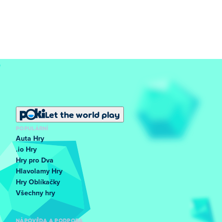
Let the world play
POPULÁRNÍ
Auta Hry
.io Hry
Hry pro Dva
Hlavolamy Hry
Hry Oblíkačky
Všechny hry
NÁPOVĚDA A PODPORA