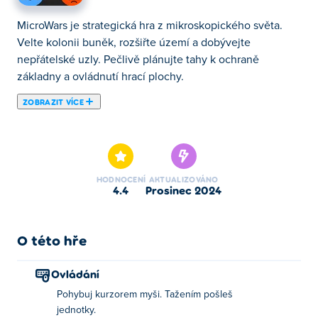
MicroWars je strategická hra z mikroskopického světa.
Velte kolonii buněk, rozšiřte území a dobývejte
nepřátelské uzly. Pečlivě plánujte tahy k ochraně
základny a ovládnutí hrací plochy.
ZOBRAZIT VÍCE
Zde si můžeš zahrát MicroWars. MicroWars je jednou z
našich vybraných Strategické Hry.
HODNOCENÍ
AKTUALIZOVÁNO
4.4
prosinec 2024
O této hře
Ovládání
Pohybuj kurzorem myši. Tažením pošleš
jednotky.