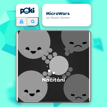
MicroWars
od Okashi Games
Načítání