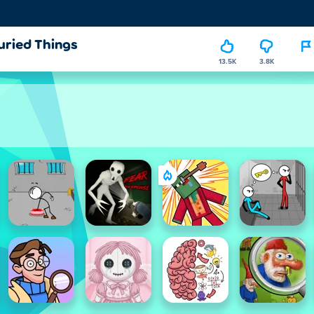
uried Things
13.5K
3.8K