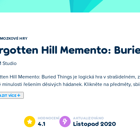
MOZKOVÉ HRY
rgotten Hill Memento: Buri
 Studio
tten Hill Memento: Buried Things je logická hra v strašidelném,
 minulosti řešením děsivých hádanek. Klikněte na předměty, sbír
ZIT VÍCE
to: Buried Things. Forgotten Hill Memento: Buried Things je je
HODNOCENÍ
AKTUALIZOVÁNO
4.1
listopad 2020