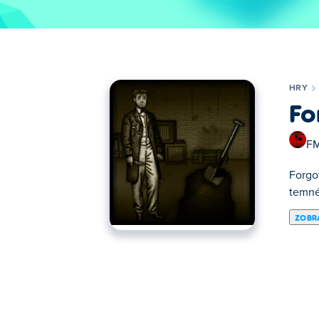
HRY
Fo
FM
Forgo
temné
ZOBRA
Zde si můžeš zahrát Forgotten Hill Memen