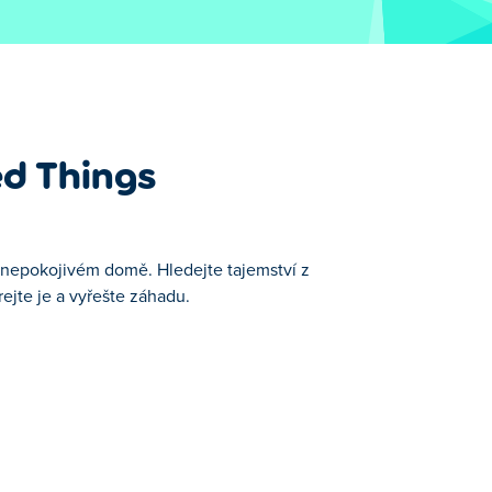
ed Things
 znepokojivém domě. Hledejte tajemství z
ejte je a vyřešte záhadu.
dnou z našich vybraných Mozkové Hry.