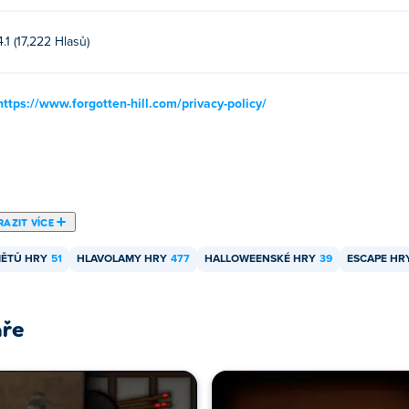
4.1 (17,222 Hlasů)
https://www.forgotten-hill.com/privacy-policy/
AZIT VÍCE
MĚTŮ HRY
51
HLAVOLAMY HRY
477
HALLOWEENSKÉ HRY
39
ESCAPE HR
áře