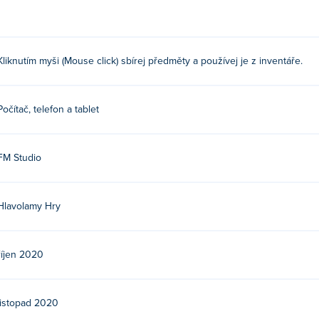
Kliknutím myši (Mouse click) sbírej předměty a používej je z inventáře.
Počítač, telefon a tablet
FM Studio
Hlavolamy Hry
říjen 2020
listopad 2020