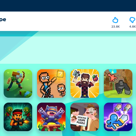
pe
23.8K
4.8K