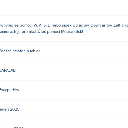
ape?
pkami
Pohybuj se pomocí W, A, S, D nebo šipek Up arrow, Down arrow, Left arr
kameru. E je pro akci. Útoč pomocí Mouse click!
Počítač, telefon a tablet
 Escape?
APALAB. Toto je jejich první hra na Poki!
DAPALAB
on Escape zdarma?
Escape Hry
zdarma na Poki.
ape na mobilních zařízeních a počítačích?
leden 2025
ítači a mobilních zařízeních, jako jsou telefony a tablety.