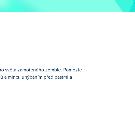
tého světa zamořeného zombie. Pomozte
ů a mincí, uhýbáním před pastmi a
ozte Noobovi utéct z nebezpečného
tí k navigaci na složitých platformách.
i v 10 vzrušujících úrovních. Dokážete