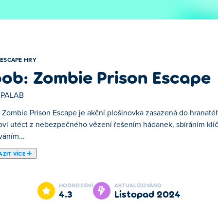
ESCAPE HRY
ob: Zombie Prison Escape
PALAB
 Zombie Prison Escape je akční plošinovka zasazená do hrana
vi utéct z nebezpečného vězení řešením hádanek, sbíráním klíč
váním...
ZIT VÍCE
ošinovka zasazená do hranatého světa zamořeného zombie. Pom
 mincí, uhýbáním před pastmi a používáním parkourových dovednos
HODNOCENÍ
AKTUALIZOVÁNO
říšer, zapalte pochodně k plnění úkolů a vypořádejte se s výzvam
4.3
listopad 2024
 chaos?