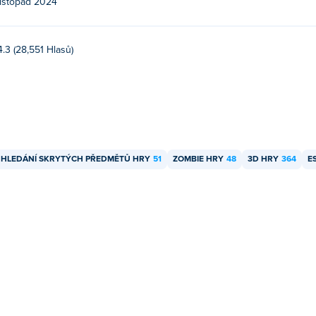
listopad 2024
4.3 (28,551 Hlasů)
HLEDÁNÍ SKRYTÝCH PŘEDMĚTŮ HRY
51
ZOMBIE HRY
48
3D HRY
364
E