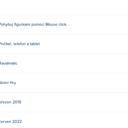
Pohybuj figurkami pomocí Mouse click.
Počítač, telefon a tablet
Ravalmatic
Stolní Hry
březen 2019
červen 2022