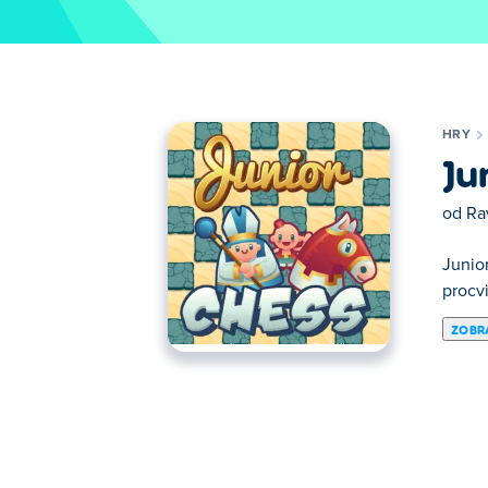
HRY
Ju
od
Ra
Junio
procvi
ZOBRA
Zde si můžeš zahrát Junior Chess. Junior 