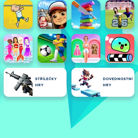
STŘÍLEČKY
DOVEDNOSTNÍ
HRY
HRY