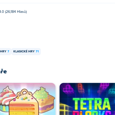
4.0 (26,184 Hlasů)
 HRY
7
KLASICKÉ HRY
71
áře