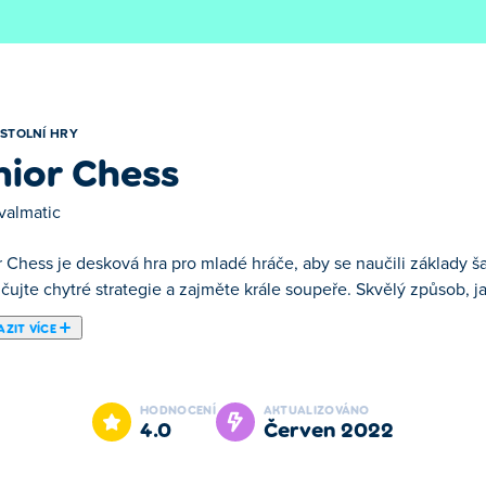
STOLNÍ HRY
nior Chess
valmatic
r Chess je desková hra pro mladé hráče, aby se naučili základy š
čujte chytré strategie a zajměte krále soupeře. Skvělý způsob, ja
ZIT VÍCE
Chess je jednou z našich vybraných Stolní Hry.
HODNOCENÍ
AKTUALIZOVÁNO
4.0
červen 2022