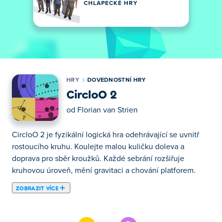
CHLAPECKÉ HRY
HRY
DOVEDNOSTNÍ HRY
CircloO 2
od
Florian van Strien
CircloO 2 je fyzikální logická hra odehrávající se uvnitř
rostoucího kruhu. Koulejte malou kuličku doleva a
doprava pro sběr kroužků. Každé sebrání rozšiřuje
kruhovou úroveň, mění gravitaci a chování platforem.
ZOBRAZIT VÍCE
Zde si můžeš zahrát CircloO 2. CircloO 2 je jednou z
našich vybraných Dovednostní Hry.