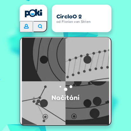
CircloO 2
od Florian van Strien
Načítání