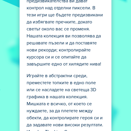
предизвикателства ви дават
контрол над отделни пиксели. В
тези игри ще бъдете предизвикани
да избягвате пречките, докато
светът около вас се променя.
Нашата колекция ви позволява да
решавате пъзели и да поставяте
нови рекорди; контролирайте
курсора си и се опитайте да
завършите едно от хилядите нива!
Играйте в абстрактни среди,
преместете топките в едно поле
или се насладете на светеща 3D
графика в нашата колекция.
Мишката е всичко, от което се
нуждаете, за да плетете между
обекти, да контролирате героя си и
да задавате нови високи резултати.