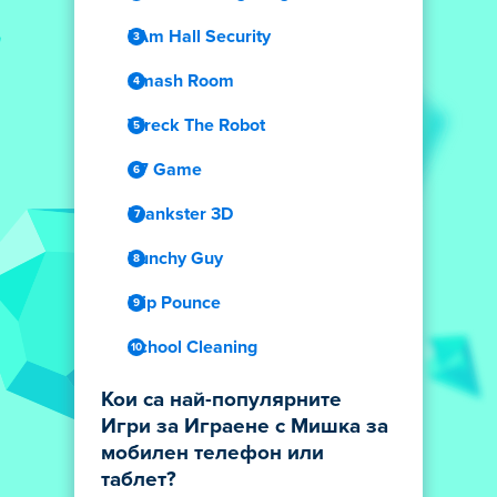
I Am Hall Security
Smash Room
Wreck The Robot
67 Game
Prankster 3D
Punchy Guy
Flip Pounce
School Cleaning
Кои са най-популярните
Игри за Играене с Мишка за
мобилен телефон или
таблет?