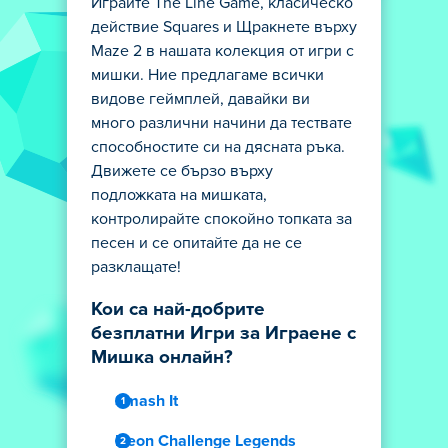
Играйте The Line Game, класическо
действие Squares и Щракнете върху
Maze 2 в нашата колекция от игри с
мишки. Ние предлагаме всички
видове геймплей, давайки ви
много различни начини да тествате
способностите си на дясната ръка.
Движете се бързо върху
подложката на мишката,
контролирайте спокойно топката за
песен и се опитайте да не се
разклащате!
Кои са най-добрите
безплатни Игри за Играене с
Мишка онлайн?
Smash It
Neon Challenge Legends