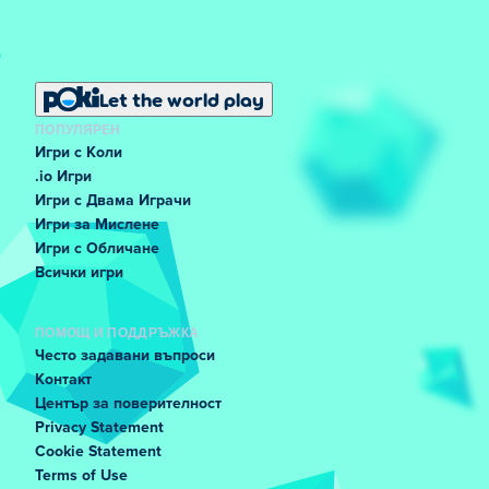
Let the world play
ПОПУЛЯРЕН
Игри с Коли
.io Игри
Игри с Двама Играчи
Игри за Мислене
Игри с Обличане
Всички игри
ПОМОЩ И ПОДДРЪЖКА
Често задавани въпроси
Контакт
Център за поверителност
Privacy Statement
Cookie Statement
Terms of Use