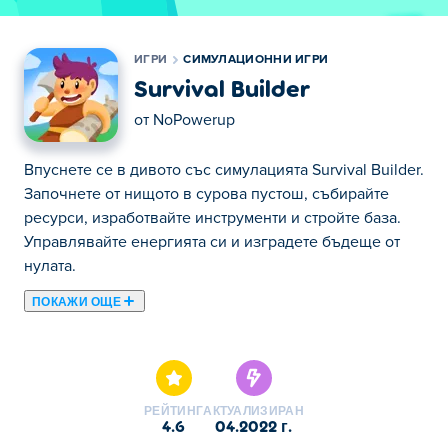
ИГРИ
СИМУЛАЦИОННИ ИГРИ
Survival Builder
от
NoPowerup
Впуснете се в дивото със симулацията Survival Builder.
Започнете от нищото в сурова пустош, събирайте
ресурси, изработвайте инструменти и стройте база.
Управлявайте енергията си и изградете бъдеще от
нулата.
ПОКАЖИ ОЩЕ
Тук можете да играете Survival Builder. Survival Builder
е една от нашите избрани Симулационни Игри.
РЕЙТИНГ
АКТУАЛИЗИРАН
4.6
04.2022 г.