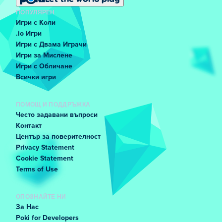
ПОПУЛЯРЕН
Игри с Коли
.io Игри
Игри с Двама Играчи
Игри за Мислене
Игри с Обличане
Всички игри
ПОМОЩ И ПОДДРЪЖКА
Често задавани въпроси
Контакт
Център за поверителност
Privacy Statement
Cookie Statement
Terms of Use
ОПОЗНАЙТЕ НИ
За Нас
Poki for Developers