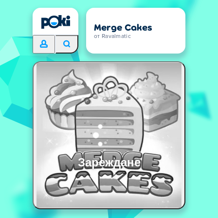
Merge Cakes
от Ravalmatic
Зареждане