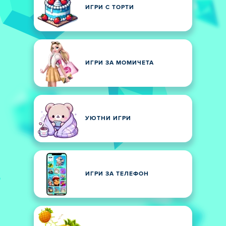
ИГРИ С ТОРТИ
ИГРИ ЗА МОМИЧЕТА
УЮТНИ ИГРИ
ИГРИ ЗА ТЕЛЕФОН