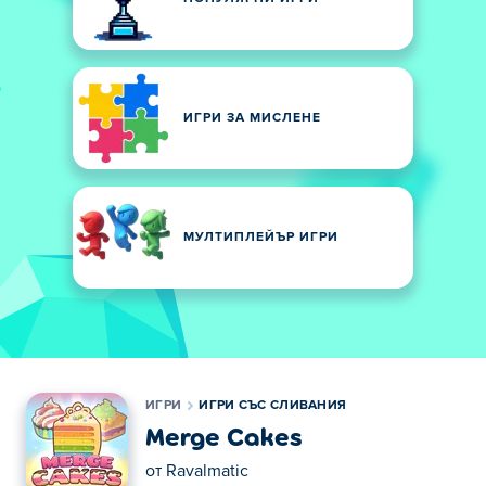
ИГРИ ЗА МИСЛЕНЕ
МУЛТИПЛЕЙЪР ИГРИ
ИГРИ
ИГРИ СЪС СЛИВАНИЯ
Merge Cakes
от
Ravalmatic