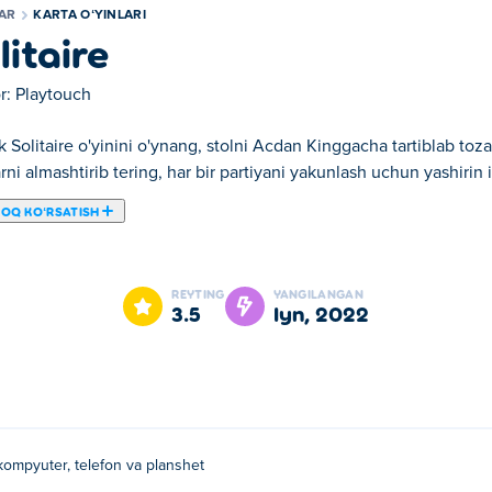
LAR
KARTA OʻYINLARI
litaire
r:
Playtouch
k Solitaire o'yinini o'ynang, stolni Acdan Kinggacha tartiblab toza
rni almashtirib tering, har bir partiyani yakunlash uchun yashirin
ROQ KOʻRSATISH
Solitaire bizning tanlangan Karta oʻyinlari larimizdan biridir.
REYTING
YANGILANGAN
3.5
iyn, 2022
kompyuter, telefon va planshet