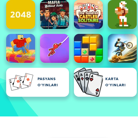
PASYANS
KARTA
OʻYINLARI
OʻYINLARI