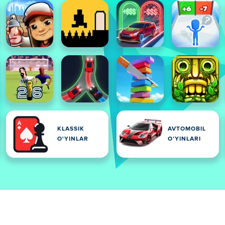
KLASSIK
AVTOMOBIL
O'YINLAR
OʻYINLARI