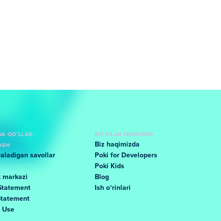
VA QO'LLAB-
BIZ BILAN TANISHING
ASH
Biz haqimizda
raladigan savollar
Poki for Developers
Poki Kids
k markazi
Blog
Statement
Ish oʻrinlari
Statement
f Use