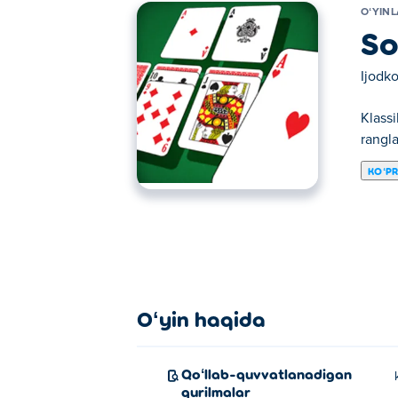
OʻYIN
So
Ijodko
Klassi
rangla
KOʻP
Bu yerda siz Solitaire o'ynashingiz mumkin. 
Oʻyin haqida
Qoʻllab-quvvatlanadigan
qurilmalar