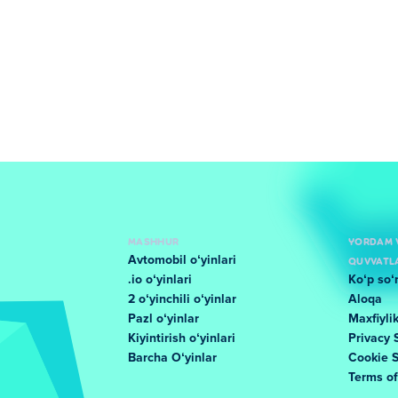
MASHHUR
YORDAM 
Avtomobil oʻyinlari
QUVVATL
.io oʻyinlari
Koʻp soʻ
2 oʻyinchili oʻyinlar
Aloqa
Pazl oʻyinlar
Maxfiyli
Kiyintirish oʻyinlari
Privacy 
Barcha Oʻyinlar
Cookie 
Terms o