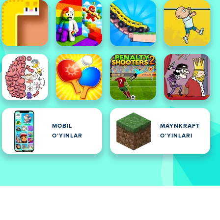
MOBIL
MAYNKRAFT
OʻYINLAR
OʻYINLARI