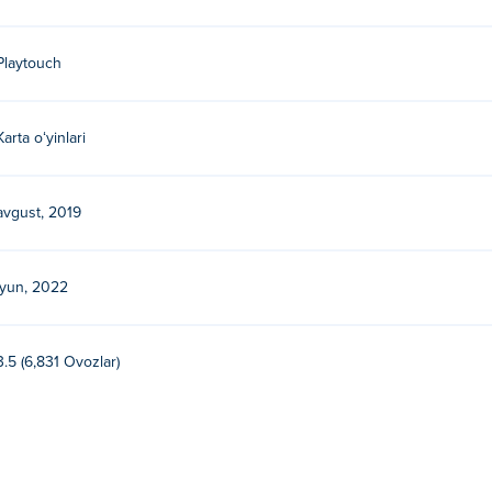
Playtouch
Karta oʻyinlari
avgust, 2019
iyun, 2022
3.5 (6,831 Ovozlar)