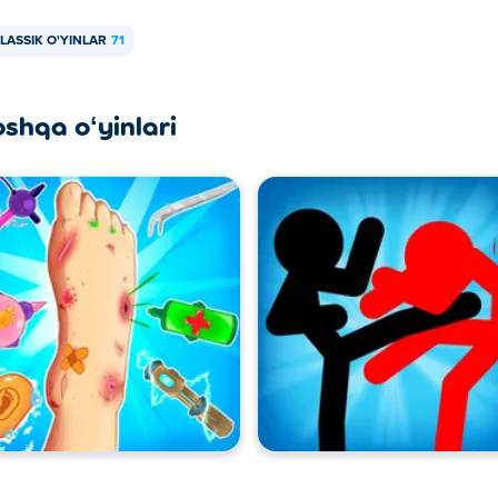
LASSIK O'YINLAR
71
oshqa oʻyinlari