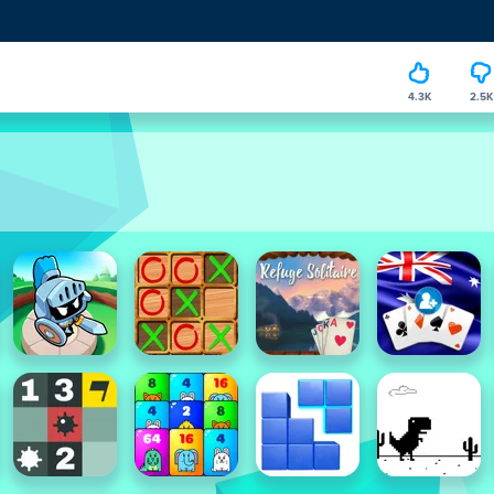
4.3K
2.5K