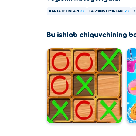
KARTA OʻYINLARI
32
PASYANS OʻYINLARI
23
K
Bu ishlab chiquvchining b