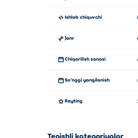
Ishlab chiquvchi
Janr
Chiqarilish sanasi
Soʻnggi yangilanish
Reyting
Tegishli kategoriyalar