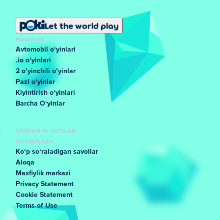
Let the world play
MASHHUR
Avtomobil oʻyinlari
.io oʻyinlari
2 oʻyinchili oʻyinlar
Pazl oʻyinlar
Kiyintirish oʻyinlari
Barcha Oʻyinlar
YORDAM VA QO'LLAB-
QUVVATLASH
Koʻp soʻraladigan savollar
Aloqa
Maxfiylik markazi
Privacy Statement
Cookie Statement
Terms of Use