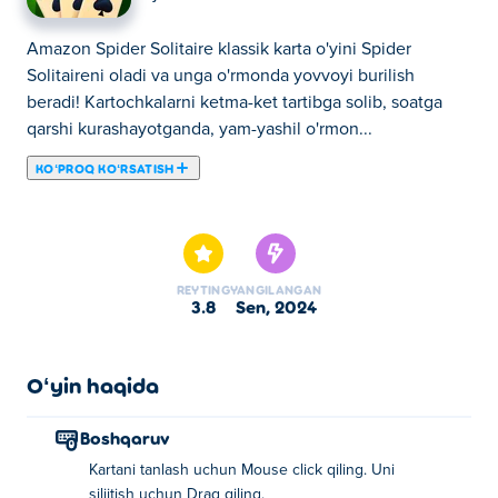
Amazon Spider Solitaire klassik karta o'yini Spider
Solitaireni oladi va unga o'rmonda yovvoyi burilish
beradi! Kartochkalarni ketma-ket tartibga solib, soatga
qarshi kurashayotganda, yam-yashil o'rmon...
KOʻPROQ KOʻRSATISH
Amazon Spider Solitaire klassik karta o'yini Spider
Solitaireni oladi va unga o'rmonda yovvoyi burilish
beradi! Kartochkalarni ketma-ket tartibga solib, soatga
qarshi kurashayotganda, yam-yashil o'rmon muhitiga
REYTING
YANGILANGAN
sho'ng'ing. Yuqori ball toʻplash uchun harakatlaringiz
3.8
sen, 2024
strategiyasini tuzing va agar tiqilib qolgan boʻlsangiz,
davom etish uchun maslahatga amal qilishdan
tortinmang. Kartalar o'rmonini zabt etishga tayyormisiz?
Oʻyin haqida
Amazon Spider Solitaireni qanday o'ynash
Boshqaruv
mumkin?
Kartani tanlash uchun Mouse click qiling. Uni
siljitish uchun Drag qiling.