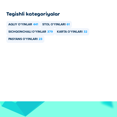
Tegishli kategoriyalar
AQLIY OʻYINLAR
441
STOL OʻYINLARI
61
SICHQONCHALI OʻYINLAR
379
KARTA OʻYINLARI
32
PASYANS OʻYINLARI
23