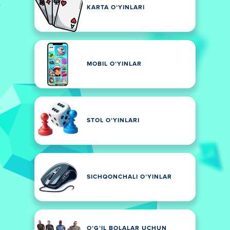
KARTA OʻYINLARI
MOBIL OʻYINLAR
STOL OʻYINLARI
SICHQONCHALI OʻYINLAR
OʻGʻIL BOLALAR UCHUN