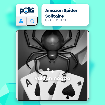
Amazon Spider
Solitaire
Ijodkor: Chill Pill
Yuklanmoqda