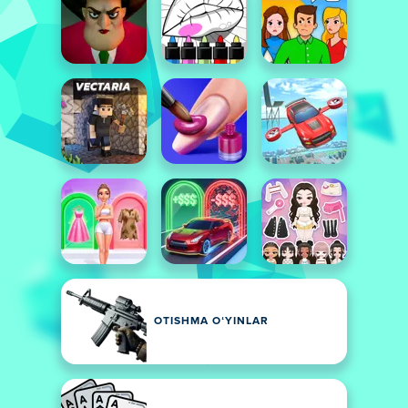
OTISHMA OʻYINLAR