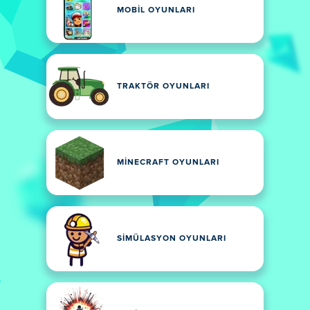
MOBIL OYUNLARI
TRAKTÖR OYUNLARI
MINECRAFT OYUNLARI
SIMÜLASYON OYUNLARI