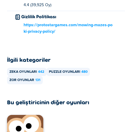
4.4 (39,925 Oy)
Gizlilik Politikası
https://protostargames.com/mowing-mazes-po
ki-privacy-policy/
İlgili kategoriler
ZEKA OYUNLARI
442
PUZZLE OYUNLARI
480
ZOR OYUNLAR
131
Bu geliştiricinin diğer oyunları