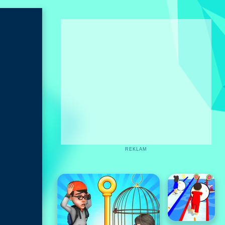
REKLAM