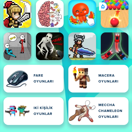
FARE
MACERA
OYUNLARI
OYUNLARI
MECCHA
IKI KIŞILIK
CHAMELEON
OYUNLAR
OYUNLARI