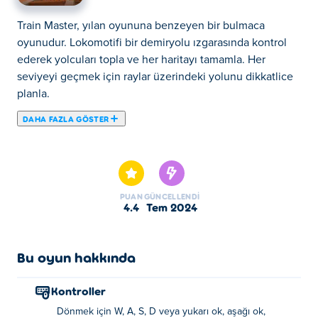
Train Master, yılan oyununa benzeyen bir bulmaca
oyunudur. Lokomotifi bir demiryolu ızgarasında kontrol
ederek yolcuları topla ve her haritayı tamamla. Her
seviyeyi geçmek için raylar üzerindeki yolunu dikkatlice
planla.
DAHA FAZLA GÖSTER
Train Master, treninizi çarpmadan tüm yolcularınızı raydan
toplamanız gereken bir bulmaca oyunudur! Sadece
lokomotifle başlayın ve aldığınız her yolcuyla treninizin
daha da uzamasını izleyin. Kavşakları dikkatlice seçin,
PUAN
GÜNCELLENDI
daha fazla yolcu toplamak için doğru dönüşleri yapın ve
4.4
Tem 2024
kendi otobüslerinize çarpmaktan kaçının. Yol boyunca
paraları toplayın ve bunları treninizi geliştirmek için
kullanın. Kendinizi gerçek Tren Ustası olarak kanıtlayabilir
Bu oyun hakkında
misiniz?
Kontroller
Train Master nasıl oynanır?
Dönmek için W, A, S, D veya yukarı ok, aşağı ok,