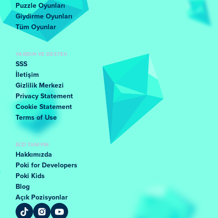
Puzzle Oyunları
Giydirme Oyunları
Tüm Oyunlar
YARDIM VE DESTEK
SSS
İletişim
Gizlilik Merkezi
Privacy Statement
Cookie Statement
Terms of Use
BIZI TANIYIN
Hakkımızda
Poki for Developers
Poki Kids
Blog
Açık Pozisyonlar