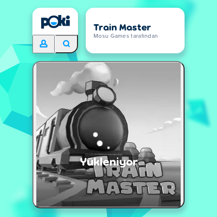
Train Master
Mosu Games tarafından
Yükleniyor