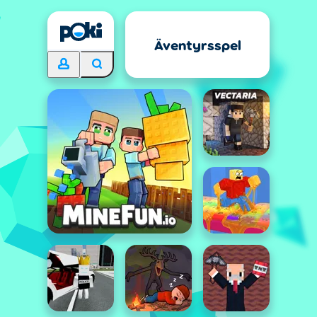
Äventyrsspel