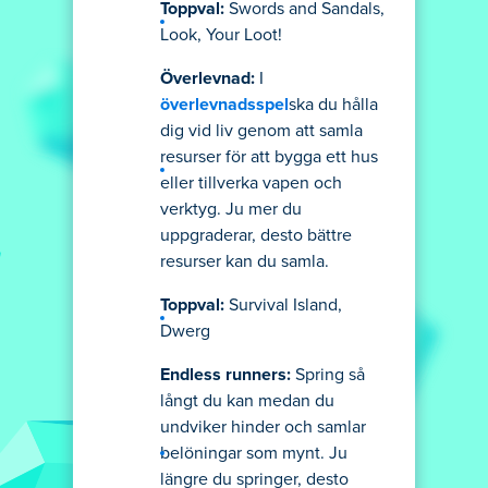
Toppval:
Swords and Sandals,
Look, Your Loot!
Överlevnad:
I
överlevnadsspel
ska du hålla
dig vid liv genom att samla
resurser för att bygga ett hus
eller tillverka vapen och
verktyg. Ju mer du
uppgraderar, desto bättre
resurser kan du samla.
Toppval:
Survival Island,
Dwerg
Endless runners:
Spring så
långt du kan medan du
undviker hinder och samlar
belöningar som mynt. Ju
längre du springer, desto