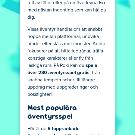
full av fällor eller på en överlevnadsö
med nästan ingenting som kan hjälpa
dig.
Vissa äventyr handlar om att snabbt
hoppa mellan plattformar, undvika
hinder eller slåss mot monster. Andra
fokuserar på att hitta ledtrådar, träffa
konstiga karaktärer eller fly från
läskiga rum. På Poki kan du
spela
över 230 äventyrsspel gratis
, från
snabba tempelruscher till längre
uppdrag med uppgraderingar och
bossfighter!
Mest populära
äventyrsspel
Här är de
5 topprankade