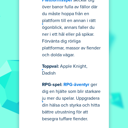
Plattformsspel
skickar dig
över banor fulla av fällor där
du måste hoppa från en
plattform till en annan i rätt
ögonblick, annars faller du
ner i ett hål eller på spikar.
Förvänta dig rörliga
plattformar, massor av fiender
och dolda vägar.
Toppval:
Apple Knight,
Dadish
RPG-spel:
RPG-äventyr
ger
dig en hjälte som blir starkare
ju mer du spelar. Uppgradera
din hälsa och styrka och hitta
bättre utrustning för att
besegra tuffare fiender.