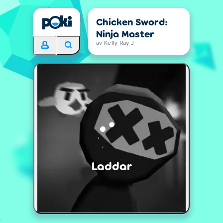
Chicken Sword:
Ninja Master
av Kelly Ray J
Laddar