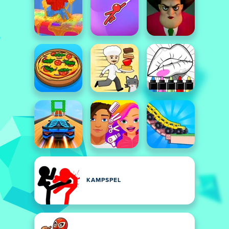
KAMPSPEL