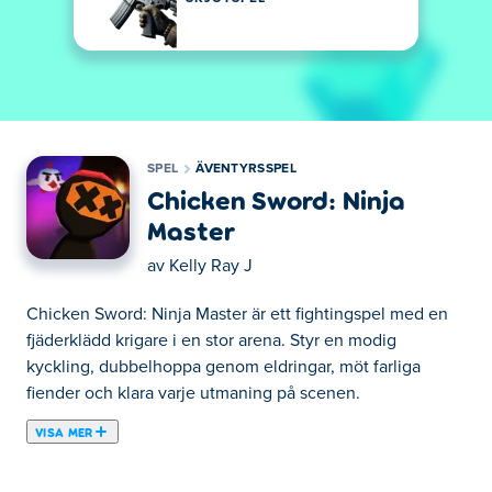
SPEL
ÄVENTYRSSPEL
Chicken Sword: Ninja
Master
av
Kelly Ray J
Chicken Sword: Ninja Master är ett fightingspel med en
fjäderklädd krigare i en stor arena. Styr en modig
kyckling, dubbelhoppa genom eldringar, möt farliga
fiender och klara varje utmaning på scenen.
VISA MER
Här kan du spela Chicken Sword: Ninja Master. Chicken
Sword: Ninja Master är ett av våra utvalda Äventyrsspel.