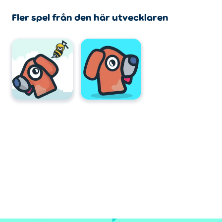
Fler spel från den här utvecklaren