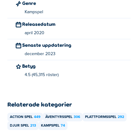
Genre
Kampspel
Releasedatum
april 2020
Senaste uppdatering
december 2023
Betyg
4.5 (45,315 röster)
Relaterade kategorier
ACTION SPEL
449
ÄVENTYRSSPEL
306
PLATTFORMSSPEL
292
DJUR SPEL
213
KAMPSPEL
74