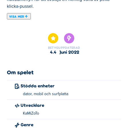
klicka-pussel.
VISA MER
Här kan du spela There Is No Game. There Is No Game är
ett av våra utvalda .
BETYG
UPPDATERAD
4.4
juni 2022
Om spelet
Stödda enheter
dator, mobil och surfplatta
Utvecklare
KaMiZoTo
Genre