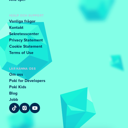
HJÄLP OCH SUPPORT
Vanliga frågor
Kontakt
Sekretesscenter
Privacy Statement
Cookie Statement
Terms of Use
LÄR KÄNNA OSS
Om oss
Poki for Developers
Poki Kids
Blog
Jobb