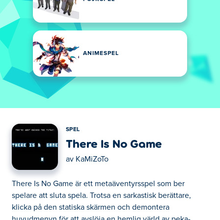
ANIMESPEL
SPEL
There Is No Game
av
KaMiZoTo
There Is No Game är ett metaäventyrsspel som ber
spelare att sluta spela. Trotsa en sarkastisk berättare,
klicka på den statiska skärmen och demontera
huvudmenyn för att avslöja en hemlig värld av peka-