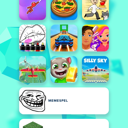
MEMESPEL