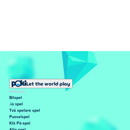
Let the world play
POPULÄR
Bilspel
.io spel
Två spelare spel
Pusselspel
Klä På-spel
Alla spel