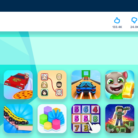
133.4K
24.0