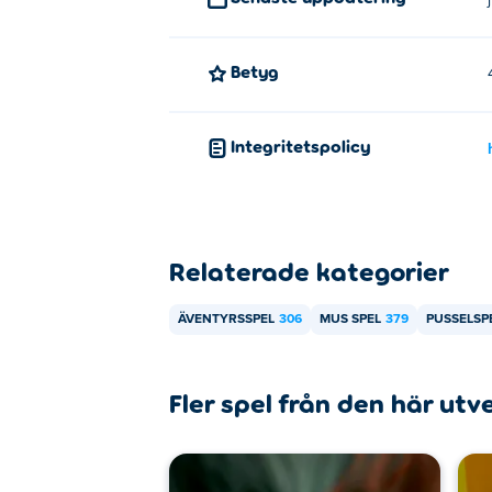
Betyg
Integritetspolicy
Relaterade kategorier
ÄVENTYRSSPEL
306
MUS SPEL
379
PUSSELSP
Fler spel från den här utv