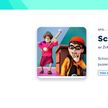
SPEL
Sc
av
Zn
School
pussel
VISA 
I School Escape! - Hoppa över spelet, du s
läraren och komma till frihet! Den enda ut
ser! Det är upp till dig att smyga runt, lä
coola husdjur som kommer att följa dig run