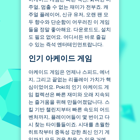
주얼, 멈출 수 없는 재미가 전부죠. 캐
주얼 플레이어, 신규 유저, 오랜 팬 모
두 향수와 단순함이 어우러진 이 게임
들을 정말 좋아해요. 다운로드도, 설치
도 필요 없어요. 어디서든 바로 즐길
수 있는 즉석 엔터테인먼트랍니다.
인기 아케이드 게임
아케이드 게임은 언제나 스피드, 에너
지, 그리고 끝없는 리플레이 가치가 핵
심이었어요. Poki의 인기 아케이드 게
임 컬렉션은 빠른 재미와 오래 지속되
는 즐거움을 위해 만들어졌답니다. 스
킬 기반 챌린지부터 빠른 속도의 어드
벤처까지, 플레이어들이 몇 번이고 다
시 찾는 타이틀들이죠. 시대를 초월한
히트작부터 중독성 강한 최신 인기 게
임까지 모든 것을 찾을 수 있을 거예