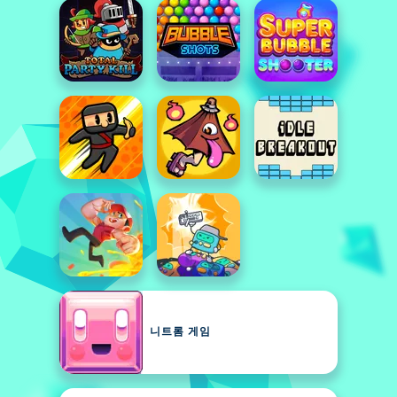
니트롬 게임