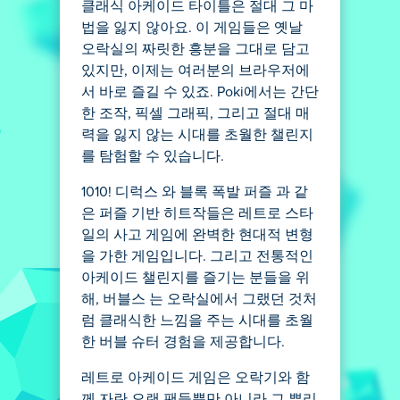
클래식 아케이드 타이틀은 절대 그 마
법을 잃지 않아요. 이 게임들은 옛날
오락실의 짜릿한 흥분을 그대로 담고
있지만, 이제는 여러분의 브라우저에
서 바로 즐길 수 있죠. Poki에서는 간단
한 조작, 픽셀 그래픽, 그리고 절대 매
력을 잃지 않는 시대를 초월한 챌린지
를 탐험할 수 있습니다.
1010! 디럭스 와 블록 폭발 퍼즐 과 같
은 퍼즐 기반 히트작들은 레트로 스타
일의 사고 게임에 완벽한 현대적 변형
을 가한 게임입니다. 그리고 전통적인
아케이드 챌린지를 즐기는 분들을 위
해, 버블스 는 오락실에서 그랬던 것처
럼 클래식한 느낌을 주는 시대를 초월
한 버블 슈터 경험을 제공합니다.
레트로 아케이드 게임은 오락기와 함
께 자란 오랜 팬들뿐만 아니라 그 뿌리