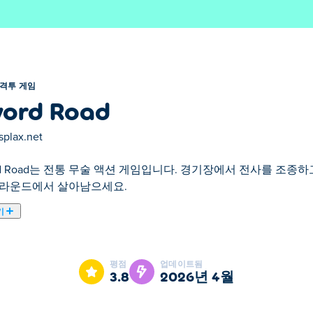
격투 게임
ord Road
splax.net
rd Road는 전통 무술 액션 게임입니다. 경기장에서 전사를 조종
 라운드에서 살아남으세요.
기
쟁으로 황폐해진 계곡과 적의 요새를 누비며 싸우는 핵앤슬래시 
강력한 반격 기술을 마스터하세요. 어두운 숲과 견고한 성을 탐험하
평점
업데이트됨
싸우세요. 과연 당신은 챔피언으로서의 운명을 개척할 수 있을까요
3.8
2026년 4월