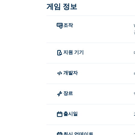
게임 정보
이동: WASD 키 또는 방향키
공격: 마우스 왼쪽 버튼 또는 스
조작
회피: 마우스 오른쪽 버튼
일시 정지: 탈출
소드 로드는 누가 만들었나요?
지원 기기
Sword Road는 splax.net에서 제작했
개발자
Sword Road를 무료로 플레이하
포키(Poki)에서 소드 로드(Sword Road
장르
Sword Road는 모바일 기기와 
출시일
Sword Road는 컴퓨터뿐 아니라 휴대폰
최신 업데이트