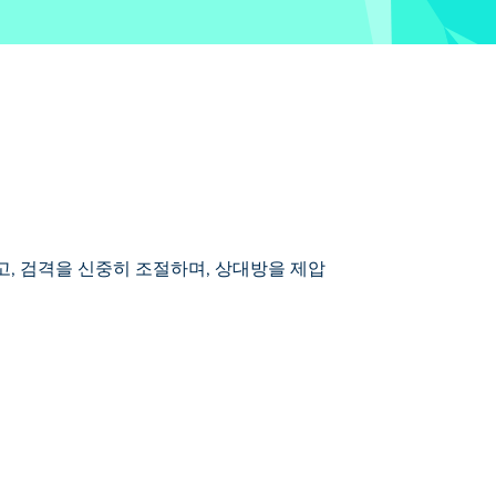
하고, 검격을 신중히 조절하며, 상대방을 제압
액션 게임입니다. 간단한 조작으로 구현된
고, 무기와 갑옷을 업그레이드하며, 보병부
?