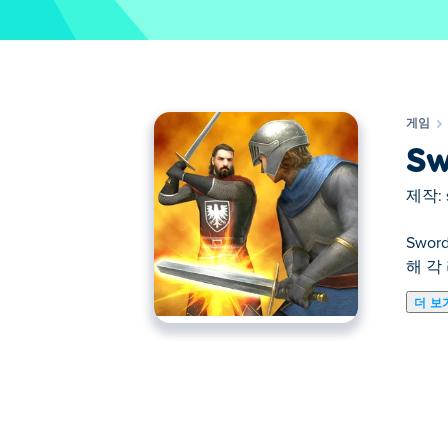
게임
Sw
제작:
Swo
해 각
더 보
소드 로드는 갑옷을 입은 기사가 되어 전
풀 3D 전투에서 막기, 피하기, 그리고 
터 전설적인 괴물까지 다양한 적과 맞서 
소드 로드는 어떻게 플레이하나요?