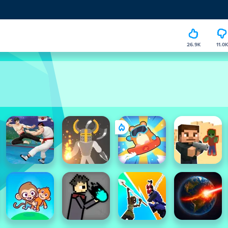
26.9K
11.0K