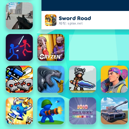
Sword Road
제작: splax.net