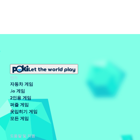
Let the world play
인기
자동차 게임
.io 게임
2인용 게임
퍼즐 게임
옷입히기 게임
모든 게임
도움말 및 지원