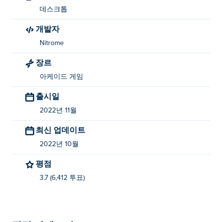
데스크톱
개발자
Nitrome
장르
아케이드 게임
출시일
2022년 11월
최신 업데이트
2022년 10월
평점
3.7 (6,412 투표)