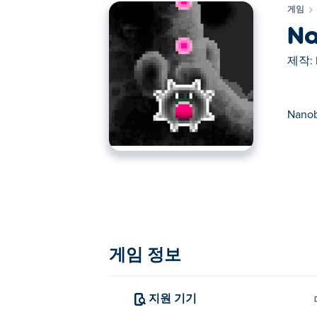
게임
Na
제작:
Nan
Nanobots을(를) 플레이할 수 있습니다. N
게임 정보
지원 기기