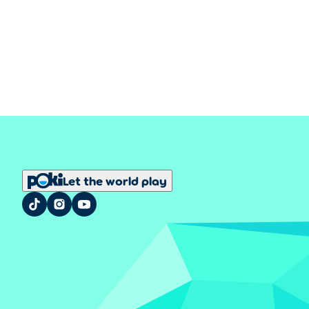
Let the world play