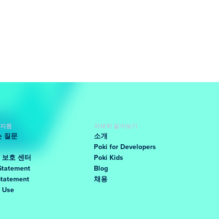
 지원
자세히 알아보기
는 질문
소개
Poki for Developers
 보호 센터
Poki Kids
Statement
Blog
Statement
채용
f Use