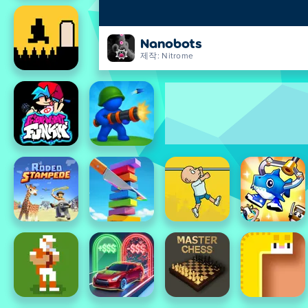
Nanobots
제작: Nitrome