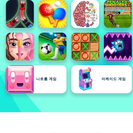
니트롬 게임
아케이드 게임