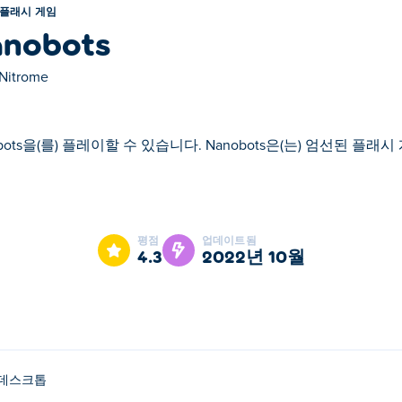
플래시 게임
nobots
Nitrome
obots을(를) 플레이할 수 있습니다. Nanobots은(는) 엄선된 플래시
anobots은(는) 엄선된 플래시 게임 입니다.
평점
업데이트됨
4.3
2022년 10월
데스크톱