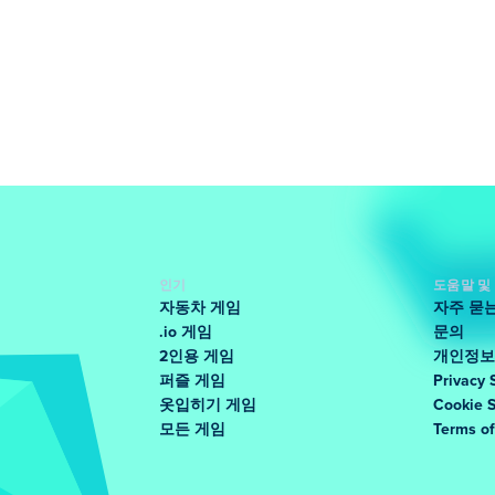
인기
도움말 및
자동차 게임
자주 묻
.io 게임
문의
2인용 게임
개인정보
퍼즐 게임
Privacy 
옷입히기 게임
Cookie 
모든 게임
Terms o