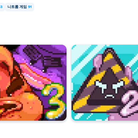
53
니트롬 게임
91