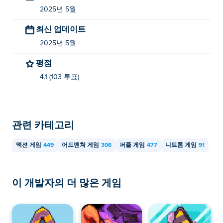
Poki에서 Plunger를 무료로 플레이할 수 있습니다.
2025년 5월
플런저를 모바일 기기와 데스크톱에서 플레이할
최신 업데이트
수 있나요?
2025년 5월
플런저는 컴퓨터에서만 플레이할 수 있습니다.
평점
4.1 (103 투표)
관련 카테고리
액션 게임
449
어드벤쳐 게임
306
퍼즐 게임
477
니트롬 게임
91
이 개발자의 더 많은 게임