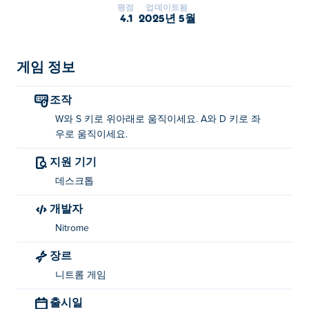
평점
업데이트됨
움직임으로 플런저는 다양한 장애물과 적을 헤쳐나가야
4.1
2025년 5월
합니다. 각 레벨에는 여러 개의 노드가 있습니다. 노드를
모두 연결하여 금으로 만들고 출구를 여세요! 총 24개의
레벨이 준비되어 있습니다. 모두 클리어할 수 있을까요?
게임 정보
플런저는 어떻게 플레이하나요?
조작
W와 S 키로 위아래로 움직이세요. A와 D 키로 좌
W와 S를 사용하여 수직으로 이동합니다.
우로 움직이세요.
A와 D를 사용하여 수평으로 이동합니다.
지원 기기
플런저를 만든 사람은 누구인가요?
데스크톱
Plunger는 Nitrome에서 제작했습니다. 다른 게임도 플레
개발자
이해 보세요. Poki (포키):
Bad Ice-Cream
,
Double Edged
Nitrome
그리고
Dangle
장르
Plunger를 무료로 플레이하려면 어떻게 해야 하
니트롬 게임
나요?
출시일