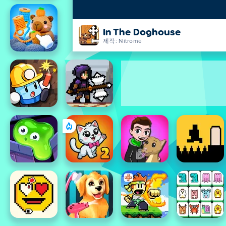
In The Doghouse
제작: Nitrome