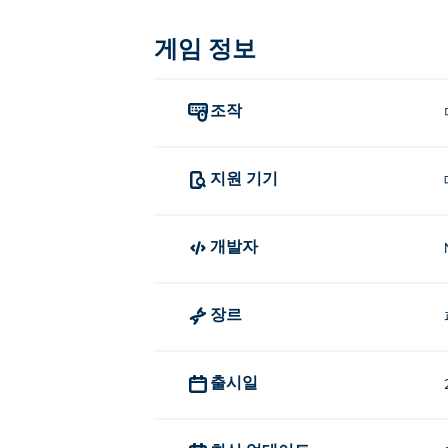
개집에서 게임하는 방법?
게임 정보
마우스를 사용하여 다른 방을 드
조작
In the Doghouse를 만든 사람은
In the Doghouse는 Nitrome이 제작
지원 기기
In the Doghouse를 무료로 플
ᴘυᴋɲ에서 In the Doghouse를 무료로 
개발자
모바일 기기와 데스크톱에서 In the
장르
In the Doghouse는 컴퓨터에서만 플레이
출시일