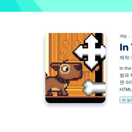
게임
In
제작:
In 
방과 
면 어
HTM
더 보
In the Doghouse는 작은 개가 집
을 만들어야 합니다. 비어 있는 방만 이동
니다! 이 고전적인 Flash 게임이 이제 
나요?