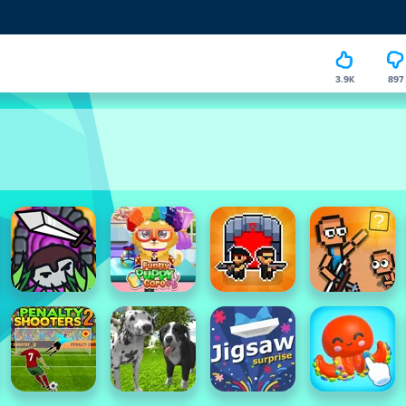
3.9K
897