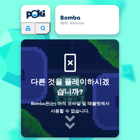
Bomba
제작: Nitrome
다른 것을 플레이하시겠
습니까?
Bomba은(는) 아직 모바일 및 태블릿에서
사용할 수 없습니다.