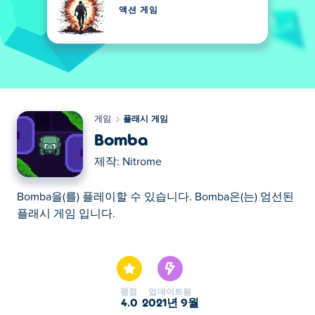
액션 게임
게임
플래시 게임
Bomba
제작:
Nitrome
Bomba을(를) 플레이할 수 있습니다. Bomba은(는) 엄선된
플래시 게임 입니다.
Bomba을(를) 플레이할 수 있습니다. Bomba은(는) 엄선된
플래시 게임 입니다.
평점
업데이트됨
4.0
2021년 9월