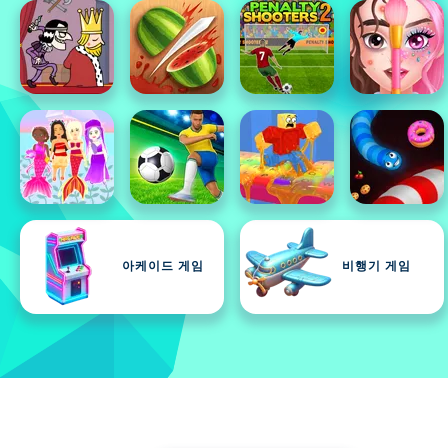
아케이드 게임
비행기 게임