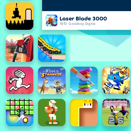
Laser Blade 3000
제작: Goodboy Digital