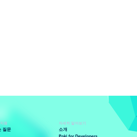
 지원
자세히 알아보기
는 질문
소개
Poki for Developers