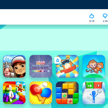
12.7K
2.0K