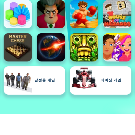
남성용 게임
레이싱 게임