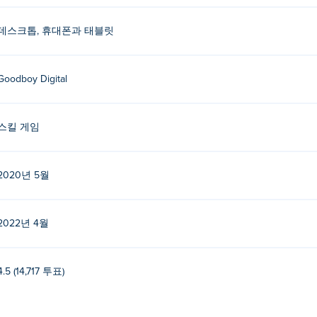
데스크톱, 휴대폰과 태블릿
Goodboy Digital
스킬 게임
2020년 5월
2022년 4월
4.5 (14,717 투표)