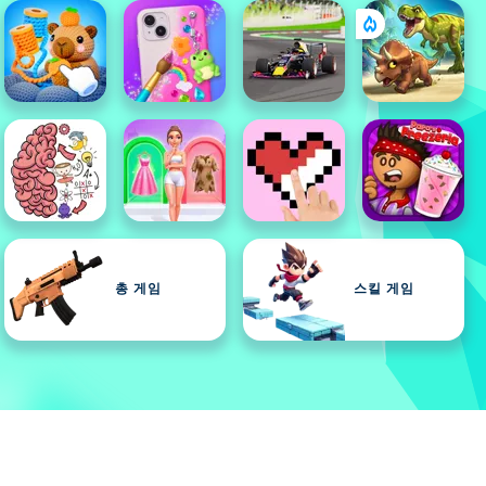
총 게임
스킬 게임